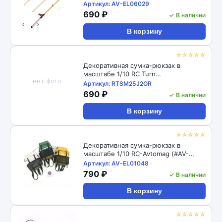
Miniature Fishing Rod 1Set of Miniature
Артикул: AV-EL06029
Fish Rod Fishing Net Mini House
690 ₽
✓ В наличии
Fishing Rod Models
‹
›
В корзину
☆☆☆☆☆
Декоративная сумка-рюкзак в
масштабе 1/10 RC Turn
нет фото
(#RTSM25J2OR) Scale Fabric Travel
Артикул: RTSM25J2OR
Backpack: Orange 46x48x77mm
690 ₽
✓ В наличии
В корзину
☆☆☆☆☆
Декоративная сумка-рюкзак в
масштабе 1/10 RC-Avtomag (#AV-
EL01048) Scale Piece Backpack
Артикул: AV-EL01048
Storage Bag Decoration for SCX10
790 ₽
✓ В наличии
TRX4 RC Crawler Car
В корзину
☆☆☆☆☆