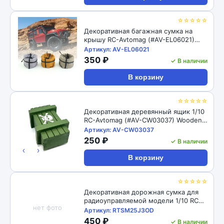
☆☆☆☆☆
Декоративная багажная сумка на
крышу RC-Avtomag (#AV-EL06021)
Rooftop Luggage Pot Bag for 1/10 1/8
Артикул: AV-EL06021
RC Car
350 ₽
✓ В наличии
В корзину
☆☆☆☆☆
Декоративная деревянный ящик 1/10
RC-Avtomag (#AV-CW03037) Wooden
Box Decorative Accessory for 1/10 RC
Артикул: AV-CW03037
Crawler
250 ₽
✓ В наличии
‹
›
В корзину
☆☆☆☆☆
Декоративная дорожная сумка для
радиоуправляемой модели 1/10 RC
нет фото
Turn (#RTSM25J3OD) Scale Fabric
Артикул: RTSM25J3OD
Travel Carry-on Bag: Olive Drab
450 ₽
✓ В наличии