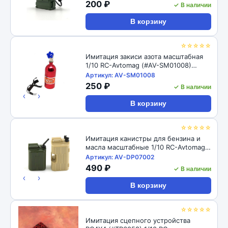
200 ₽
✓ В наличии
В корзину
☆☆☆☆☆
Имитация закиси азота масштабная
1/10 RC-Avtomag (#AV-SM01008)
Aluminum Nos Nitrous Oxide Balance
Артикул: AV-SM01008
Weight Bottle 1/10
250 ₽
✓ В наличии
‹
›
В корзину
☆☆☆☆☆
Имитация канистры для бензина и
масла масштабные 1/10 RC-Avtomag
(#AV-DP07002) RC Oil Tank Decoration
Артикул: AV-DP07002
Set for 1/10 RC Crawler
490 ₽
✓ В наличии
‹
›
В корзину
☆☆☆☆☆
Имитация сцепного устройства