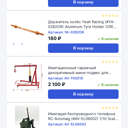
В корзину
☆☆☆☆☆
Держатель колёс Yeah Racing (#YA-
0282OR) Aluminum Tyre Holder (OR)
for 1:10 EP & GP Cars
Артикул: YA-0282OR
180 ₽
✓ В наличии
‹
›
В корзину
☆☆☆☆☆
Имитационный гаражный
декоративный мини-подвес для
двигателя RC-Avtomag (#AV-T42016)
Артикул: AV-T42016
1/8 1/10 Simulation Garage Decoration
2 100 ₽
✓ В наличии
Mini Engine Hanger Electric Crane Jack
‹
›
For 1/8 1/10 RC Cars
В корзину
☆☆☆☆☆
Имитация беспроводного телефона
RC-Avtomag (#AV-EL06002) 1/10 Scale
RC Crawler Car Decoration Radiophone
Артикул: AV-EL06002