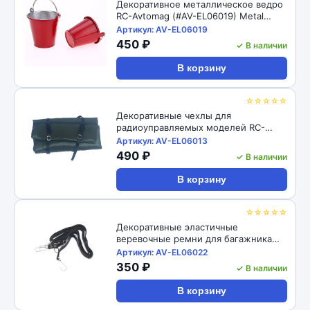
Декоративное металлическое ведро
RC-Avtomag (#AV-EL06019) Metal
Bucket Decoration
Артикул: AV-EL06019
450 ₽
✓ В наличии
В корзину
☆☆☆☆☆
Декоративные чехлы для
радиоуправляемых моделей RC-
Avtomag (#AV-EL06013) RC Model
Артикул: AV-EL06013
Decoration Body bags
490 ₽
✓ В наличии
В корзину
☆☆☆☆☆
Декоративные эластичные
веревочные ремни для багажника
радиоуправляемой машины RC-
Артикул: AV-EL06022
Avtomag (#AV-EL06022) 1:10 1:8 Scale
350 ₽
✓ В наличии
Elastic Rope Straps for RC Car Luggage
Rack 5pcs/Bag
В корзину