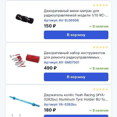
☆☆☆☆☆
Декоративный мини-матрас для
радиоуправляемой модели 1/10 RC-
Avtomag (#AV-EL06006) RC Model
Артикул: AV-EL06006
Decoration Mini Mattress 1/10
150 ₽
✓ В наличии
В корзину
☆☆☆☆☆
Декоративный набор инструментов
для ремонта радиоуправляемых
моделей 1/10 RC-Avtomag (#AV-
Артикул: AV-SM07001
SM07001) Mini Repair Toolbox
490 ₽
✓ В наличии
Decorative Accessory for 1/10 RC
Crawler 8pcs/set
В корзину
☆☆☆☆☆
Держатель колёс Yeah Racing (#YA-
0282bu) Aluminum Tyre Holder BU for
1:10 EP GP Cars
Артикул: YA-0282bu
180 ₽
✓ В наличии
‹
›