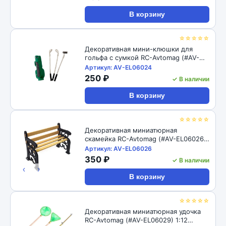
63x40x47mm
В корзину
☆☆☆☆☆
Декоративная мини-клюшки для
гольфа с сумкой RC-Avtomag (#AV-
EL06024) 1/12 Dollhouse Miniature
Артикул: AV-EL06024
Accessories Mini Golf Clubs with Bag
250 ₽
✓ В наличии
Model Toys for Doll House Decoration
В корзину
☆☆☆☆☆
Декоративная миниатюрная
скамейка RC-Avtomag (#AV-EL06026)
1/24 Miniature Park Seat Bench Model
Артикул: AV-EL06026
Craft Ornament Diy Fairy Dollhouse
350 ₽
✓ В наличии
Decor
‹
›
В корзину
☆☆☆☆☆
Декоративная миниатюрная удочка
RC-Avtomag (#AV-EL06029) 1:12