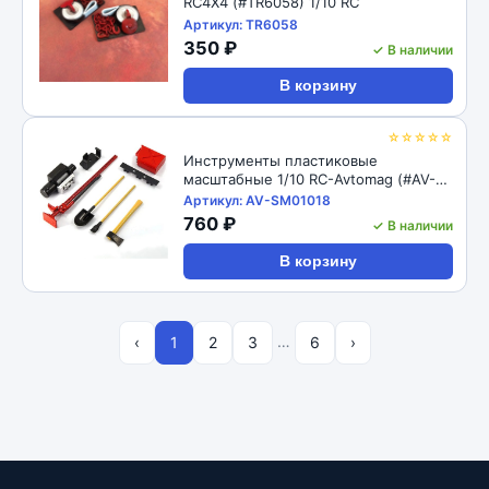
RC4X4 (#TR6058) 1/10 RC
Артикул: TR6058
350 ₽
✓ В наличии
В корзину
☆☆☆☆☆
Инструменты пластиковые
масштабные 1/10 RC-Avtomag (#AV-
SM01018) Plastic Scale Accessory Set
Артикул: AV-SM01018
7pcs/set
760 ₽
✓ В наличии
В корзину
…
‹
1
2
3
6
›