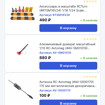
☆☆☆☆☆
Аксессуары в масштабе RCTurn
(#RTSM16V24) 1/18 1/24 Scale
Accessories Speed Bumps / Traffic
Артикул: RTSM16V24
Cones / Parking Signs for RC Crawler
490 ₽
✓ В наличии
В корзину
☆☆☆☆☆
Алюминиевый домкрат масштабный
1/10 RC-Avtomag (#AV-SM01019)
Aluminum High Lift Jack/Jig for 1/10 RC
Артикул: AV-SM01019
Crawler
880 ₽
✓ В наличии
В корзину
☆☆☆☆☆
Антенна RC-Avtomag (#AV-0000170)
170 мм металлическая декоративная
антенна для радиоуправляемого
Артикул: AV-0000170
автомобиля для 1/10 RC Crawler
100 ₽
✓ В наличии
Traxxas TRX4 TRX6 Axial SCX10 RC4WD
D90 D110 Tamiya CC01 Truck Drift
В корзину