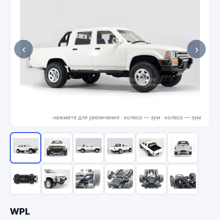
‹
›
нажмите для увеличения · колесо — зум
WPL