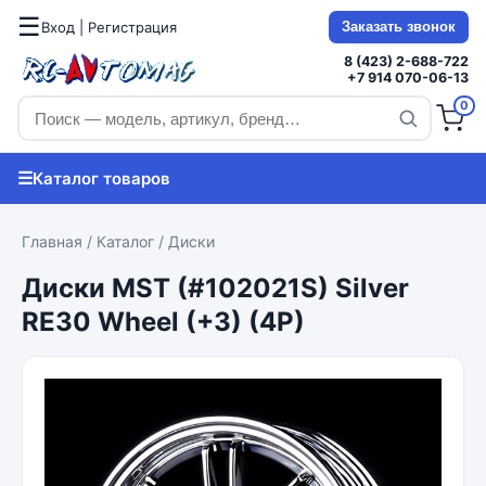
☰
Вход | Регистрация
Заказать звонок
8 (423) 2-688-722
+7 914 070-06-13
0
☰
Каталог товаров
Главная
/
Каталог
/
Диски
Диски MST (#102021S) Silver
RE30 Wheel (+3) (4P)