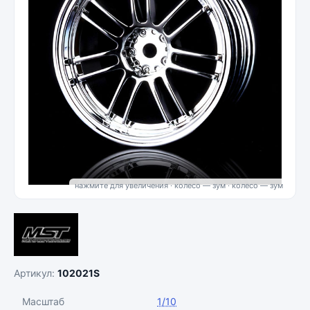
нажмите для увеличения · колесо — зум
Артикул:
102021S
Масштаб
1/10