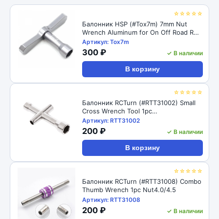
☆☆☆☆☆
Балонник HSP (#Tox7m) 7mm Nut
Wrench Aluminum for On Off Road RC
Cars
Артикул: Tox7m
300 ₽
✓ В наличии
В корзину
☆☆☆☆☆
Балонник RCTurn (#RTT31002) Small
Cross Wrench Tool 1pc
Nut4.0/5.0/5.5/7.0/Nickel-coated 4 in 1
Артикул: RTT31002
Socket Wrench
200 ₽
✓ В наличии
В корзину
☆☆☆☆☆
Балонник RCTurn (#RTT31008) Combo
Thumb Wrench 1pc Nut4.0/4.5
Артикул: RTT31008
200 ₽
✓ В наличии