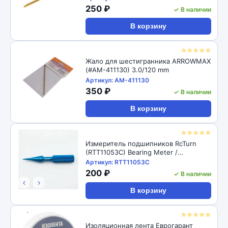
250 ₽
✓ В наличии
В корзину
☆☆☆☆☆
Жало для шестигранника ARROWMAX
(#AM-411130) 3.0/120 mm
Артикул: AM-411130
350 ₽
✓ В наличии
В корзину
☆☆☆☆☆
Измеритель подшипников RcTurn
(RTT11053C) Bearing Meter /
Disassembler 1pc
Артикул: RTT11053C
200 ₽
✓ В наличии
‹
›
В корзину
☆☆☆☆☆
Изоляционная лента Еврогарант