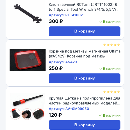
Ключ гаечный RCTurn (#RTT41002) 6
to 1 Special Tool Wrench 3/4/5/5,5/7/8
mm
Артикул: RTT41002
300 ₽
✓ В наличии
В корзину
☆☆☆☆☆
Корзина под метизы магнитная Ultima
(#A5429) Корзина под метизы
Артикул: A5429
250 ₽
✓ В наличии
В корзину
☆☆☆☆☆
Круглая щётка из полипропилена для
чистки радиоуправляемых моделей
22,5 см RC-Avtomag (#AV-SM09050)
Артикул: AV-SM09050
RC Model Round Cleaning Brush
120 ₽
✓ В наличии
В корзину