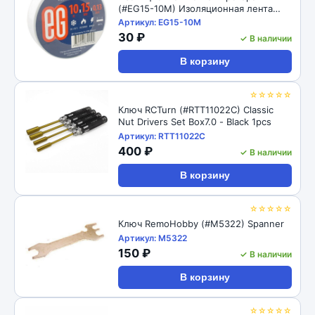
(#EG15-10M) Изоляционная лента
10m x 15mm
Артикул: EG15-10M
30 ₽
✓ В наличии
В корзину
☆☆☆☆☆
Ключ RCTurn (#RTT11022C) Classic
Nut Drivers Set Box7.0 - Black 1pcs
Артикул: RTT11022C
400 ₽
✓ В наличии
В корзину
☆☆☆☆☆
Ключ RemoHobby (#M5322) Spanner
Артикул: M5322
150 ₽
✓ В наличии
В корзину
☆☆☆☆☆