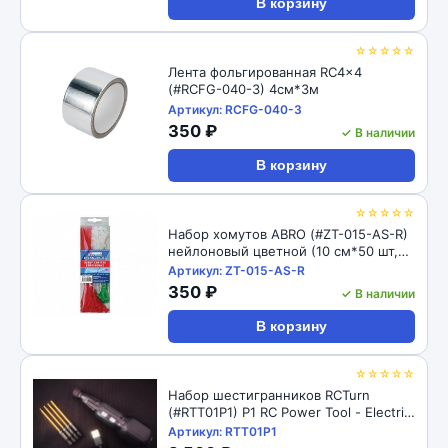
В корзину
☆☆☆☆☆
Лента фольгированная RC4x4
(#RCFG-040-3) 4см*3м
Артикул: RCFG-040-3
350 ₽
✓ В наличии
В корзину
☆☆☆☆☆
Набор хомутов ABRO (#ZT-015-AS-R)
нейлоновый цветной (10 см*50 шт,
12 см*50 шт, 20 см*50 шт.)
Артикул: ZT-015-AS-R
350 ₽
✓ В наличии
В корзину
☆☆☆☆☆
Набор шестигранников RCTurn
(#RTT01P1) P1 RC Power Tool - Electric
Mini Screwdriver w/tips (3.6v 2.0Nm)
Артикул: RTT01P1