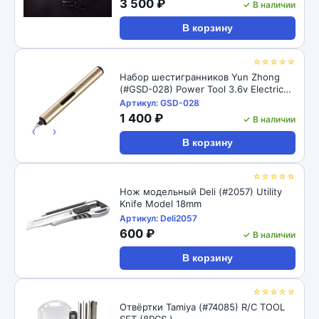
3 500 ₽
✓ В наличии
В корзину
☆☆☆☆☆
Набор шестигранников Yun Zhong
(#GSD-028) Power Tool 3.6v Electric
Mini Screwdriver wite Premium Chuck
Артикул: GSD-028
1 400 ₽
✓ В наличии
‹
›
В корзину
☆☆☆☆☆
Нож модельный Deli (#2057) Utility
Knife Model 18mm
Артикул: Deli2057
600 ₽
✓ В наличии
В корзину
☆☆☆☆☆
Отвёртки Tamiya (#74085) R/C TOOL
SET (8PCS.)