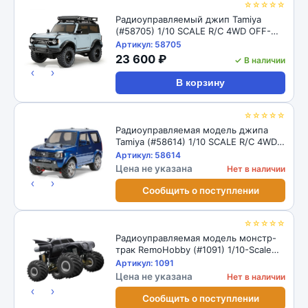
☆☆☆☆☆
Радиоуправляемый джип Tamiya
(#58705) 1/10 SCALE R/C 4WD OFF-
ROAD CAR FORD BRONCO 2021 (CC-02
Артикул: 58705
CHASSIS)
23 600 ₽
✓ В наличии
‹
›
В корзину
☆☆☆☆☆
Радиоуправляемая модель джипа
Tamiya (#58614) 1/10 SCALE R/C 4WD
HIGH PERFORMANCE OFF ROAD CAR
Артикул: 58614
SUZUKI JIMNY (JB23) (MF-01X
Цена не указана
Нет в наличии
CHASSIS)
‹
›
Сообщить о поступлении
☆☆☆☆☆
Радиоуправляемая модель монстр-
трак RemoHobby (#1091) 1/10-Scale
Electric 4WD 2.4GHZ RC Off-Road
Артикул: 1091
Monster Truck Batman
Цена не указана
Нет в наличии
‹
›
Сообщить о поступлении