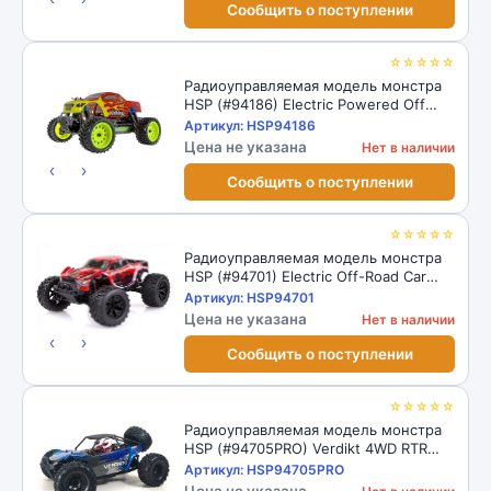
Сообщить о поступлении
☆☆☆☆☆
Радиоуправляемая модель монстра
HSP (#94186) Electric Powered Off
Road Monster Truck 1/16 2.4GHz
Артикул: HSP94186
Цена не указана
Нет в наличии
‹
›
Сообщить о поступлении
☆☆☆☆☆
Радиоуправляемая модель монстра
HSP (#94701) Electric Off-Road Car
Wolverine 1/10
Артикул: HSP94701
Цена не указана
Нет в наличии
‹
›
Сообщить о поступлении
☆☆☆☆☆
Радиоуправляемая модель монстра
HSP (#94705PRO) Verdikt 4WD RTR
Desert Racer 1/10
Артикул: HSP94705PRO