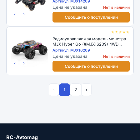
Brushless 1:14 RTR 2.4GHz
Артикул: MJX14209
Цена не указана
Нет в наличии
‹
›
Сообщить о поступлении
☆☆☆☆☆
Радиоуправляемая модель монстра
MJX Hyper Go (#MJX16209) 4WD
Brushless 1:16 RTR 2.4GHz
Артикул: MJX16209
Цена не указана
Нет в наличии
‹
›
Сообщить о поступлении
‹
1
2
›
RC-Avtomag