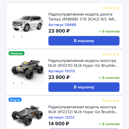
☆☆☆☆☆
Радиоуправляемая модель джипа
Tamiya (#58688) 1/10 SCALE R/C 4WD
OFF-ROAD CAR TOYOTA LAND
Артикул: 58688
CRUISER 300 (CC-02 CHASSIS)
23 900 ₽
✓ В наличии
‹
›
В корзину
Новинка
☆☆☆☆☆
Радиоуправляемая модель монстра
MJX (#10210) MJX Hyper Go Brushless
4WD ARTR 1/10 2.4G
Артикул: 10210
23 900 ₽
✓ В наличии
‹
›
В корзину
В пути
☆☆☆☆☆
Радиоуправляемая модель монстра
MJX (#12212) MJX Hyper Go Brushless
4WD RTR 1/12 2.4G
Артикул: 12212
14 900 ₽
✓ В наличии