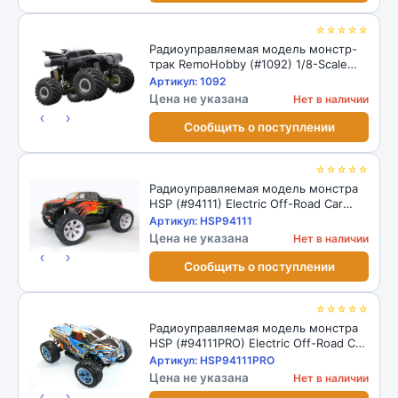
☆☆☆☆☆
Радиоуправляемая модель монстр-
трак RemoHobby (#1092) 1/8-Scale
Electric 4WD 2.4GHZ RC Off-Road
Артикул: 1092
Monster Truck Batman
Цена не указана
Нет в наличии
‹
›
Сообщить о поступлении
☆☆☆☆☆
Радиоуправляемая модель монстра
HSP (#94111) Electric Off-Road Car
Brontosaurus 1/10
Артикул: HSP94111
Цена не указана
Нет в наличии
‹
›
Сообщить о поступлении
☆☆☆☆☆
Радиоуправляемая модель монстра
HSP (#94111PRO) Electric Off-Road Car
Brontosaurus 1/10
Артикул: HSP94111PRO
Цена не указана
Нет в наличии
‹
›