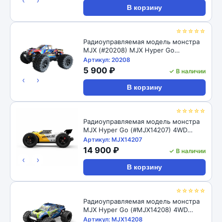
‹
›
В корзину
☆☆☆☆☆
Радиоуправляемая модель монстра
MJX (#20208) MJX Hyper Go
Brushless 4WD ARTR 1/20 2.4G
Артикул: 20208
5 900 ₽
✓ В наличии
‹
›
В корзину
☆☆☆☆☆
Радиоуправляемая модель монстра
MJX Hyper Go (#MJX14207) 4WD
Brushless 1:14 RTR 2.4GHz
Артикул: MJX14207
14 900 ₽
✓ В наличии
‹
›
В корзину
☆☆☆☆☆
Радиоуправляемая модель монстра
MJX Hyper Go (#MJX14208) 4WD
Brushless 1:14 RTR 2.4GHz
Артикул: MJX14208