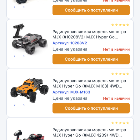
Цена не указана
Нет в наличии
‹
›
Сообщить о поступлении
☆☆☆☆☆
Радиоуправляемая модель монстра
MJX (#10208V2) MJX Hyper Go
Brushless 4WD ARTR 1/10 2.4G
Артикул: 10208V2
Цена не указана
Нет в наличии
‹
›
Сообщить о поступлении
☆☆☆☆☆
Радиоуправляемая модель монстра
MJX Hyper Go (#MJX-M163) 4WD
Brushless 1:16 RTR 2.4GHz
Артикул: MJX-M163
Цена не указана
Нет в наличии
‹
›
Сообщить о поступлении
☆☆☆☆☆
Радиоуправляемая модель монстра
MJX Hyper Go (#MJX14209) 4WD