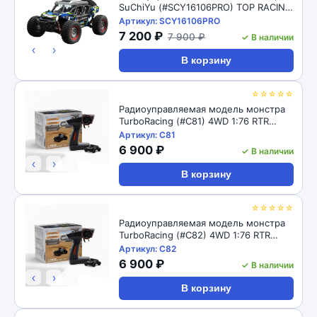
SuChiYu (#SCY16106PRO) TOP RACING
SERIES ADVENTURER 4WD 1:16 RTR
Артикул: SCY16106PRO
2.4GHz
7 200 ₽
7 900 ₽
✓ В наличии
‹
›
В корзину
☆☆☆☆☆
Радиоуправляемая модель монстра
TurboRacing (#C81) 4WD 1:76 RTR
2.4GHz
Артикул: C81
6 900 ₽
✓ В наличии
‹
›
В корзину
☆☆☆☆☆
Радиоуправляемая модель монстра
TurboRacing (#C82) 4WD 1:76 RTR
2.4GHz
Артикул: C82
6 900 ₽
✓ В наличии
‹
›
В корзину