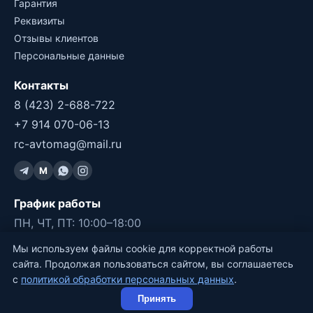
Гарантия
Реквизиты
Отзывы клиентов
Персональные данные
Контакты
8 (423) 2-688-722
+7 914 070-06-13
rc-avtomag@mail.ru
M
График работы
ПН, ЧТ, ПТ: 10:00–18:00
СБ, ВС: 11:00–17:00
Мы используем файлы cookie для корректной работы
ВТ, СР: ВЫХОДНОЙ
сайта. Продолжая пользоваться сайтом, вы соглашаетесь
с
политикой обработки персональных данных
.
©2011-2026 RC-Avtomag, Владивосток
Принять