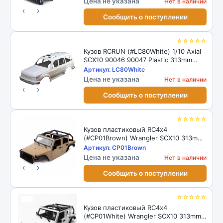
Цена не указана
Нет в наличии
‹
›
Сообщить о поступлении
☆☆☆☆☆
Кузов RCRUN (#LC80White) 1/10 Axial
SCX10 90046 90047 Plastic 313mm
White
Артикул: LC80White
Цена не указана
Нет в наличии
‹
›
Сообщить о поступлении
☆☆☆☆☆
Кузов пластиковый RС4x4
(#CP01Brown) Wrangler SCX10 313mm
PVC Кузов коричневый
Артикул: CP01Brown
Цена не указана
Нет в наличии
‹
›
Сообщить о поступлении
☆☆☆☆☆
Кузов пластиковый RС4x4
(#CP01White) Wrangler SCX10 313mm