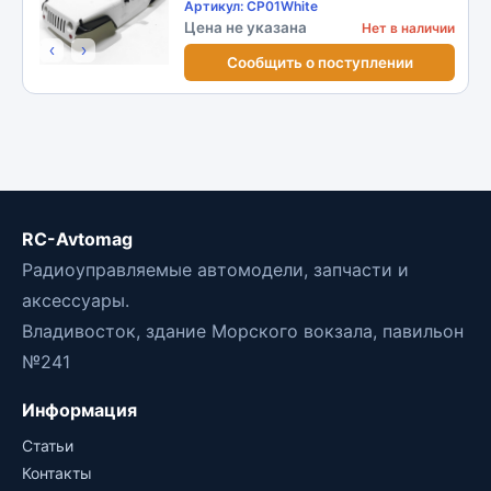
PVC Кузов белый
Артикул: CP01White
Цена не указана
Нет в наличии
‹
›
Сообщить о поступлении
RC-Avtomag
Радиоуправляемые автомодели, запчасти и
аксессуары.
Владивосток, здание Морского вокзала, павильон
№241
Информация
Статьи
Контакты