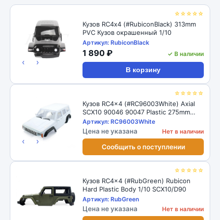
☆☆☆☆☆
Кузов RС4x4 (#RubiconBlack) 313mm
PVC Кузов окрашенный 1/10
Артикул: RubiconBlack
1 890 ₽
✓ В наличии
‹
›
В корзину
☆☆☆☆☆
Кузов RC4x4 (#RC96003White) Axial
SCX10 90046 90047 Plastic 275mm
White
Артикул: RC96003White
Цена не указана
Нет в наличии
‹
›
Сообщить о поступлении
☆☆☆☆☆
Кузов RC4x4 (#RubGreen) Rubicon
Hard Plastic Body 1/10 SCX10/D90
Артикул: RubGreen
Цена не указана
Нет в наличии