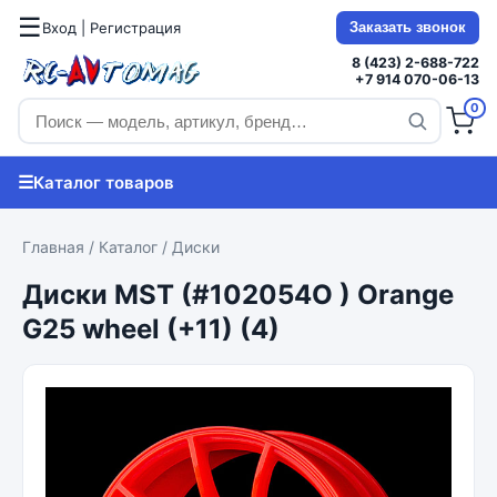
☰
Вход | Регистрация
Заказать звонок
8 (423) 2-688-722
+7 914 070-06-13
0
☰
Каталог товаров
Главная
/
Каталог
/
Диски
Диски MST (#102054O ) Orange
G25 wheel (+11) (4)