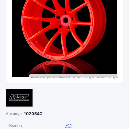
нажмите для увеличения · колесо — зум
Артикул:
102054O
Вынос
+11