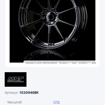
нажмите для увеличения · колесо — зум
Артикул:
102094SBK
Масштаб
1/10