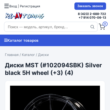
☰
Вход | Регистрация
Заказать звонок
8 (423) 2-688-722
+7 914 070-06-13
0
☰
Каталог товаров
Главная
/
Каталог
/
Диски
Диски MST (#102094SBK) Silver
black 5H wheel (+3) (4)