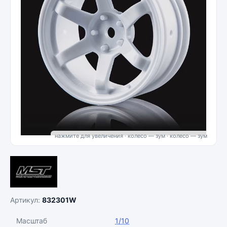
нажмите для увеличения · колесо — зум
Артикул:
832301W
Масштаб
1/10