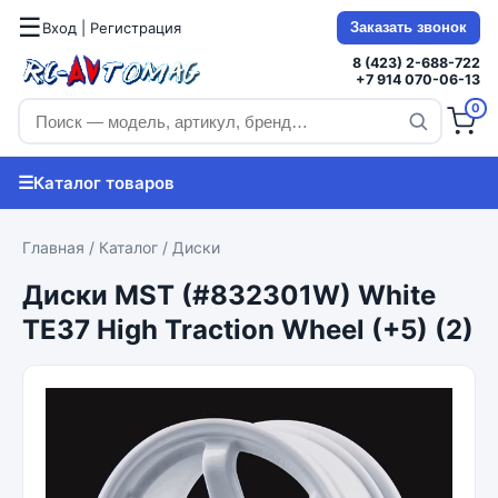
☰
Вход | Регистрация
Заказать звонок
8 (423) 2-688-722
+7 914 070-06-13
0
☰
Каталог товаров
Главная
/
Каталог
/
Диски
Диски MST (#832301W) White
TE37 High Traction Wheel (+5) (2)