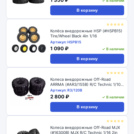
✓ В наличии
В корзину
☆☆☆☆☆
Колёса внедорожные HSP (#HSPB15)
Tire/Wheel Black 4in 1/16
Артикул: HSPB15
1 090 ₽
✓ В наличии
В корзину
☆☆☆☆☆
Колеса внедорожные Off-Road
ARRMA (#AR3/155B) R/C Technic 1/10
4in
Артикул: R3/120B
2 800 ₽
✓ В наличии
В корзину
☆☆☆☆☆
Колеса внедорожные Off-Road MJX
(#16300B) MJX R/C Technic 1/16 2in