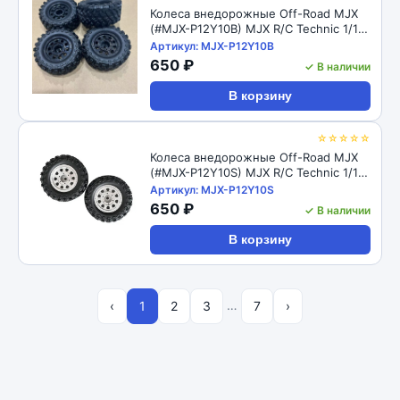
Колеса внедорожные Off-Road MJX
(#MJX-P12Y10B) MJX R/C Technic 1/12
2in
Артикул: MJX-P12Y10B
650 ₽
✓ В наличии
В корзину
☆☆☆☆☆
Колеса внедорожные Off-Road MJX
(#MJX-P12Y10S) MJX R/C Technic 1/12
2in
Артикул: MJX-P12Y10S
650 ₽
✓ В наличии
В корзину
…
‹
1
2
3
7
›