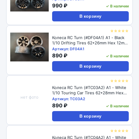
990 ₽
✓ В наличии
В корзину
☆☆☆☆☆
Колеса RC Turn (#DF04A1) A1 - Black
1/10 Drifting Tires 62*26mm Hex 12mm
Hub
Артикул: DF04A1
890 ₽
✓ В наличии
В корзину
☆☆☆☆☆
Колеса RC Turn (#TC03A2) A1 - White
1/10 Touring Car Tires 62*28mm Hex
нет фото
12mm Hub
Артикул: TC03A2
890 ₽
✓ В наличии
В корзину
☆☆☆☆☆
Колеса RC Turn (#TC04A2) A1 - White