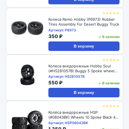
☆☆☆☆☆
Колеса Remo Hobby (P6973) Rubber
Tires Assembly For Desert Buggy Truck
Артикул: P6973
350 ₽
✓ В наличии
В корзину
☆☆☆☆☆
Колеса внедорожные Hobby Soul
(#HS281057B) Buggy 5 Spoke wheel
Tire Set (1 pair) 1/8
Артикул: HS281057B
550 ₽
✓ В наличии
В корзину
☆☆☆☆☆
Колёса внедорожные HSP
(#08043BK) Wheels 10 Spoke Black 4
pcs
Артикул: HSP08043BK
1 350 ₽