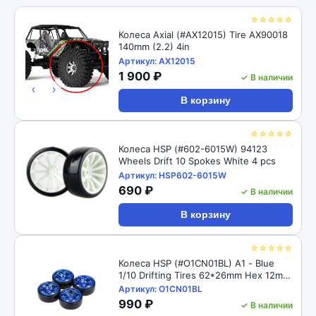
☆☆☆☆☆
Колеса Axial (#AX12015) Tire AX90018
140mm (2.2) 4in
Артикул: AX12015
1 900 ₽
✓ В наличии
‹
›
В корзину
☆☆☆☆☆
Колеса HSP (#602-6015W) 94123
Wheels Drift 10 Spokes White 4 pcs
Артикул: HSP602-6015W
690 ₽
✓ В наличии
В корзину
☆☆☆☆☆
Колеса HSP (#O1CN01BL) A1 - Blue
1/10 Drifting Tires 62*26mm Hex 12mm
Hub
Артикул: O1CN01BL
990 ₽
✓ В наличии