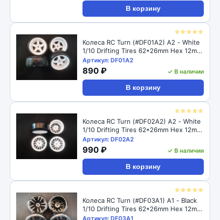
В корзину
☆☆☆☆☆
Колеса RC Turn (#DF01A2) A2 - White
1/10 Drifting Tires 62*26mm Hex 12mm
Hub
Артикул: DF01A2
890 ₽
✓ В наличии
В корзину
☆☆☆☆☆
Колеса RC Turn (#DF02A2) A2 - White
1/10 Drifting Tires 62*26mm Hex 12mm
Hub
Артикул: DF02A2
990 ₽
✓ В наличии
В корзину
☆☆☆☆☆
Колеса RC Turn (#DF03A1) A1 - Black
1/10 Drifting Tires 62*26mm Hex 12mm
Hub
Артикул: DF03A1