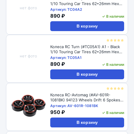
1/10 Touring Car Tires 62*26mm Hex
нет фото
12mm Hub
Артикул: TC04A2
890 ₽
✓ В наличии
В корзину
☆☆☆☆☆
Колеса RC Turn (#TC05A1) A1 - Black
1/10 Touring Car Tires 62*26mm Hex
нет фото
12mm Hub
Артикул: TC05A1
890 ₽
✓ В наличии
В корзину
☆☆☆☆☆
Колеса RC-Avtomag (#AV-601R-
1081BK) 94123 Wheels Drift 6 Spokes
black 4 pcs
Артикул: AV-601R-1081BK
950 ₽
✓ В наличии
В корзину