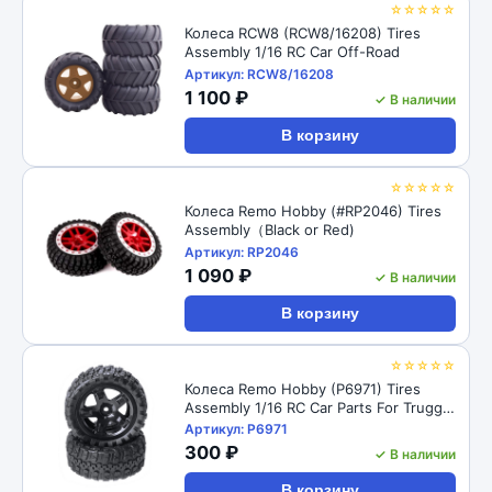
☆☆☆☆☆
Колеса RCW8 (RCW8/16208) Tires
Assembly 1/16 RC Car Off-Road
Артикул: RCW8/16208
1 100 ₽
✓ В наличии
В корзину
☆☆☆☆☆
Колеса Remo Hobby (#RP2046) Tires
Assembly（Black or Red)
Артикул: RP2046
1 090 ₽
✓ В наличии
В корзину
☆☆☆☆☆
Колеса Remo Hobby (P6971) Tires
Assembly 1/16 RC Car Parts For Truggy,
Buggy, Short Course
Артикул: P6971
300 ₽
✓ В наличии
В корзину