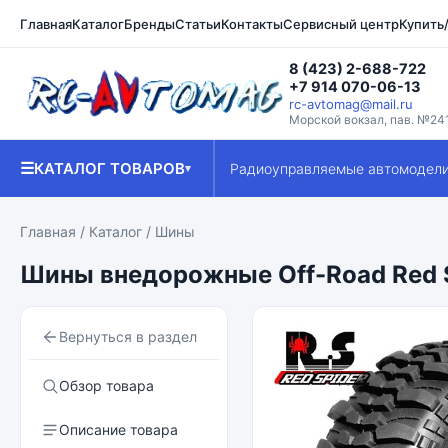
Главная
Каталог
Бренды
Статьи
Контакты
Сервисный центр
Купить
8 (423) 2-688-722
+7 914 070-06-13
rc-avtomag@mail.ru
Морской вокзал, пав. №24
☰
КАТАЛОГ ТОВАРОВ
Радиоуправляемые автомодел
▾
Главная
/
Каталог
/
Шины
Шины внедорожные Off-Road Red Sp
Вернуться в раздел
Обзор товара
Описание товара