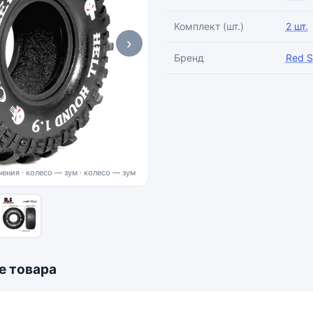
Комплект (шт.)
2 шт.
›
Бренд
Red S
ения · колесо — зум
е товара