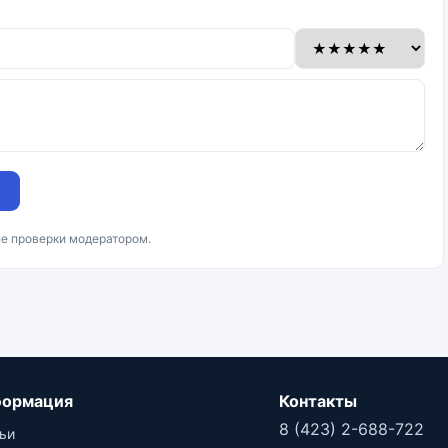
ле проверки модератором.
ормация
Контакты
8 (423) 2-688-722
ьи