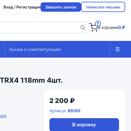
Вход / Регистрация
Заказать звонок
Написать письмо
0
0 ₽
В корзине
☰
Кузова и комплектующие
▾
▾
0 TRX4 118mm 4шт.
2 200 ₽
Артикул:
RS165
oad
В корзину