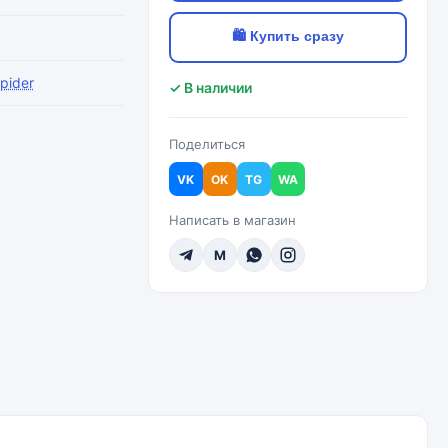
🛍 Купить сразу
pider
✓ В наличии
Поделиться
VK
OK
TG
WA
Написать в магазин
M