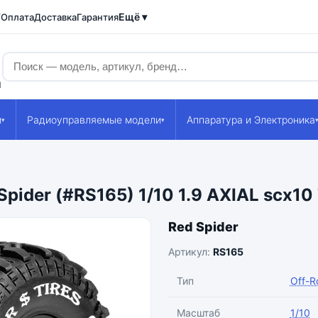
Ещё ▾
/Оплата
Доставка
Гарантия
1
и
Радиоуправляемые модели
Аппаратура и Электроника
▾
▾
ider (#RS165) 1/10 1.9 AXIAL scx1
Red Spider
Артикул:
RS165
Тип
Off-R
Масштаб
1/10