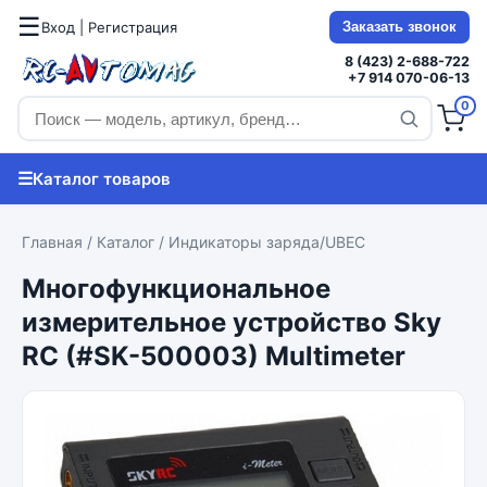
☰
Вход | Регистрация
Заказать звонок
8 (423) 2-688-722
+7 914 070-06-13
0
☰
Каталог товаров
Главная
/
Каталог
/
Индикаторы заряда/UBEC
Многофункциональное
измерительное устройство Sky
RC (#SK-500003) Multimeter