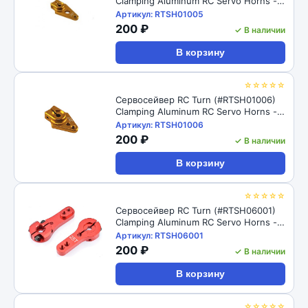
Clamping Aluminum RC Servo Horns -
25T 30mm, L=18.5mm
Артикул: RTSH01005
200 ₽
✓ В наличии
В корзину
☆☆☆☆☆
Сервосейвер RC Turn (#RTSH01006)
Clamping Aluminum RC Servo Horns -
25T 25mm, L=13mm, Gold
Артикул: RTSH01006
200 ₽
✓ В наличии
В корзину
☆☆☆☆☆
Сервосейвер RC Turn (#RTSH06001)
Clamping Aluminum RC Servo Horns -
25T 35mm, L=19/23mm
Артикул: RTSH06001
200 ₽
✓ В наличии
В корзину
☆☆☆☆☆