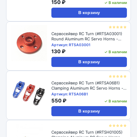
150 ₽
✓ В наличии
В корзину
☆☆☆☆☆
Сервосейвер RC Turn (#RTSA03001)
Round Aluminum RC Servo Horns -
25/24T 24.5x5mm, L=8.5mm
Артикул: RTSA03001
130 ₽
✓ В наличии
В корзину
☆☆☆☆☆
Сервосейвер RC Turn (#RTSA06B1)
Clamping Aluminum RC Servo Horns -
25T 33mm (18/22mm)
Артикул: RTSA06B1
550 ₽
✓ В наличии
В корзину
☆☆☆☆☆
Сервосейвер RC Turn (#RTSH01005)