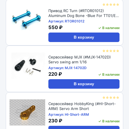
☆☆☆☆☆
Привод RC Turn (#RTOR01012)
Aluminum Dog Bone -Blue For TT01/E
TT02
Артикул: RTOR01012
550 ₽
✓ В наличии
В корзину
☆☆☆☆☆
Сервосейвер MJX (#MJX-14702D)
Servo swing arm 1/16
Артикул: MJX-14702D
220 ₽
✓ В наличии
В корзину
☆☆☆☆☆
Сервосейвер HobbyKing (#HI-Short-
ARM) Servo Arm Short
Артикул: HI-Short-ARM
230 ₽
✓ В наличии