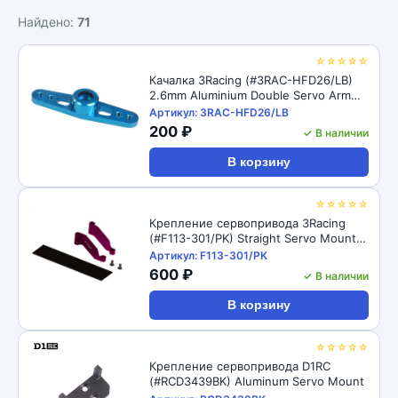
Найдено:
71
☆☆☆☆☆
Качалка 3Racing (#3RAC-HFD26/LB)
2.6mm Aluminium Double Servo Arm
For Futaba - Light Blue
Артикул: 3RAC-HFD26/LB
200 ₽
✓ В наличии
В корзину
☆☆☆☆☆
Крепление сервопривода 3Racing
(#F113-301/PK) Straight Servo Mount
For F113
Артикул: F113-301/PK
600 ₽
✓ В наличии
В корзину
☆☆☆☆☆
Крепление сервопривода D1RC
(#RCD3439BK) Aluminum Servo Mount