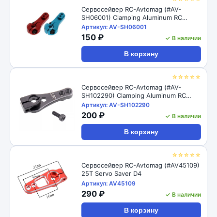
Сервосейвер RC-Avtomag (#AV-
SH06001) Clamping Aluminum RC
Servo Horns - 25T 35mm, L=19/23mm
Артикул: AV-SH06001
150 ₽
✓ В наличии
В корзину
☆☆☆☆☆
Сервосейвер RC-Avtomag (#AV-
SH102290) Clamping Aluminum RC
Servo Horns - 25T 35mm, L=19/23mm
Артикул: AV-SH102290
200 ₽
✓ В наличии
В корзину
☆☆☆☆☆
Сервосейвер RC-Avtomag (#AV45109)
25T Servo Saver D4
Артикул: AV45109
290 ₽
✓ В наличии
В корзину