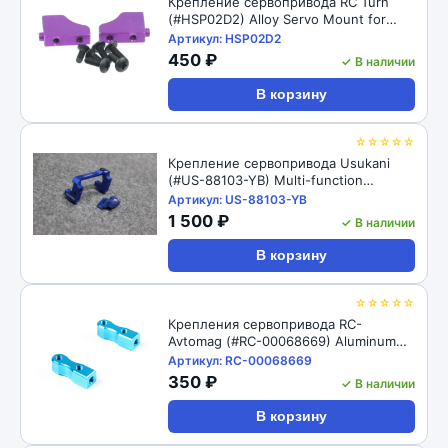
Крепление сервопривода RC Turn
(#HSP02D2) Alloy Servo Mount for
HSP 1/10
Артикул: HSP02D2
450 ₽
✓ В наличии
В корзину
☆☆☆☆☆
Крепление сервопривода Usukani
(#US-88103-YB) Multi-function
Adjustable AL Servo Holder
Артикул: US-88103-YB
1 500 ₽
✓ В наличии
В корзину
☆☆☆☆☆
Крепления сервопривода RC-
Avtomag (#RC-00068669) Aluminum
Servo Mount for 1/10 RC Car Tamiya
Артикул: RC-00068669
TT02
350 ₽
✓ В наличии
В корзину