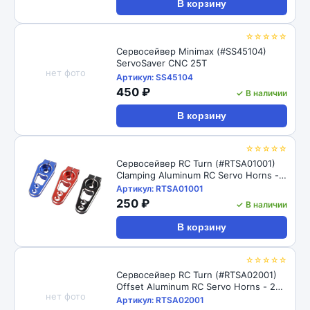
В корзину
☆☆☆☆☆
Сервосейвер Minimax (#SS45104)
ServoSaver CNC 25T
нет фото
Артикул: SS45104
450 ₽
✓ В наличии
В корзину
☆☆☆☆☆
Сервосейвер RC Turn (#RTSA01001)
Clamping Aluminum RC Servo Horns -
25T 31x7mm, L=15/19mm
Артикул: RTSA01001
250 ₽
✓ В наличии
В корзину
☆☆☆☆☆
Сервосейвер RC Turn (#RTSA02001)
Offset Aluminum RC Servo Horns - 25T
нет фото
26x9.5mm, L=13/16/19mm
Артикул: RTSA02001