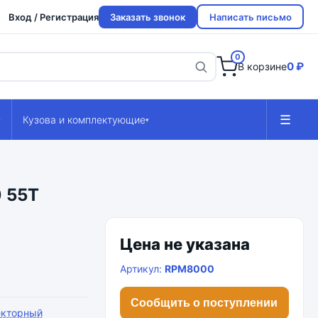
Вход / Регистрация
Заказать звонок
Написать письмо
0
0 ₽
В корзине
☰
Кузова и комплектующие
▾
▾
0 55T
Цена не указана
Артикул:
RPM8000
Сообщить о поступлении
екторный