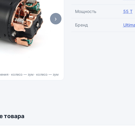
Мощность
55 T
›
Бренд
Ultim
ения · колесо — зум
е товара