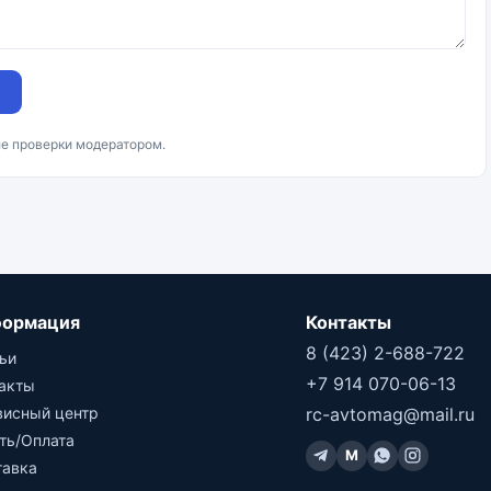
ле проверки модератором.
ормация
Контакты
8 (423) 2-688-722
ьи
+7 914 070-06-13
такты
висный центр
rc-avtomag@mail.ru
ть/Оплата
M
тавка