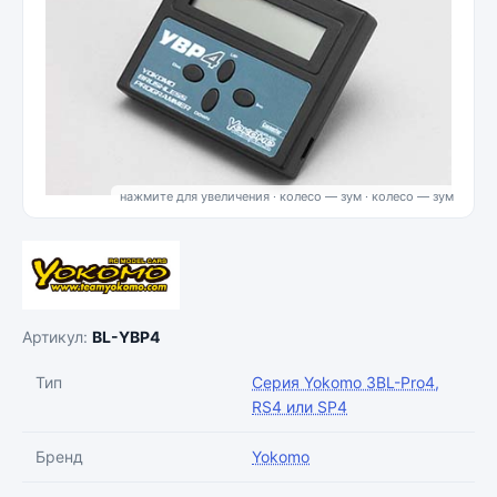
нажмите для увеличения · колесо — зум
Артикул:
BL-YBP4
Тип
Серия Yokomo 3BL-Pro4,
RS4 или SP4
Бренд
Yokomo