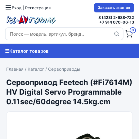
☰
Вход | Регистрация
Заказать звонок
8 (423) 2-688-722
+7 914 070-06-13
0
☰
Каталог товаров
Главная
/
Каталог
/
Сервоприводы
Сервопривод Feetech (#Fi7614M)
HV Digital Servo Programmable
0.11sec/60degree 14.5kg.cm