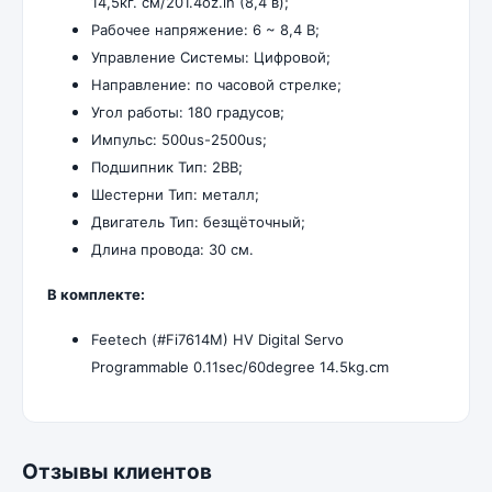
14,5кг. см/201.4oz.in (8,4 в);
Рабочее напряжение: 6 ~ 8,4 В;
Управление Системы: Цифровой;
Направление: по часовой стрелке;
Угол работы: 180 градусов;
Импульс: 500us-2500us;
Подшипник Тип: 2BB;
Шестерни Тип: металл;
Двигатель Тип: безщёточный;
Длина провода: 30 см.
В комплекте:
Feetech (#Fi7614M) HV Digital Servo
Programmable 0.11sec/60degree 14.5kg.cm
Отзывы клиентов