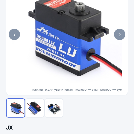
‹
›
нажмите для увеличения · колесо — зум
JX