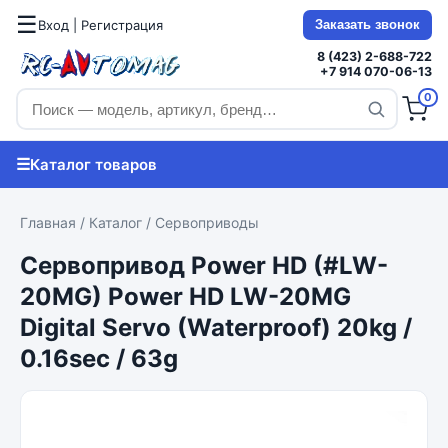
☰
Вход | Регистрация
Заказать звонок
8 (423) 2-688-722
+7 914 070-06-13
0
☰
Каталог товаров
Главная
/
Каталог
/
Сервоприводы
Сервопривод Power HD (#LW-
20MG) Power HD LW-20MG
Digital Servo (Waterproof) 20kg /
0.16sec / 63g