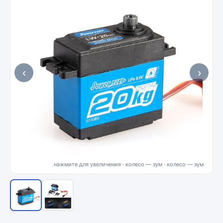
‹
›
нажмите для увеличения · колесо — зум