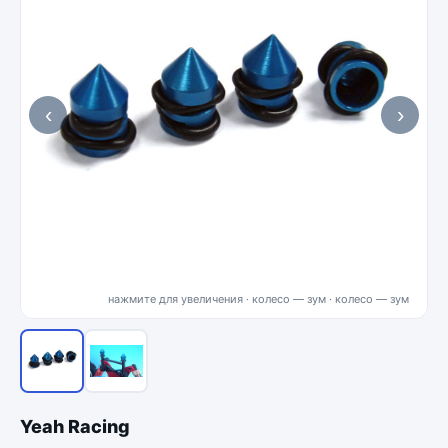
‹
›
нажмите для увеличения · колесо — зум
Yeah Racing