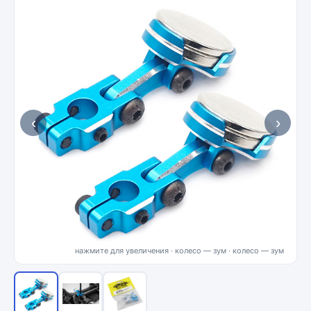
‹
›
нажмите для увеличения · колесо — зум