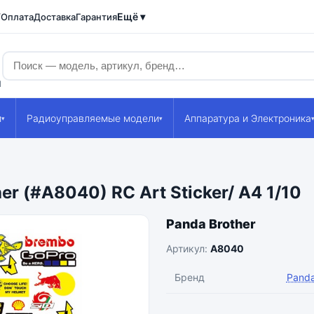
Ещё ▾
/Оплата
Доставка
Гарантия
1
и
Радиоуправляемые модели
Аппаратура и Электроника
▾
▾
r (#A8040) RC Art Sticker/ A4 1/10
Panda Brother
Артикул:
A8040
Бренд
Panda