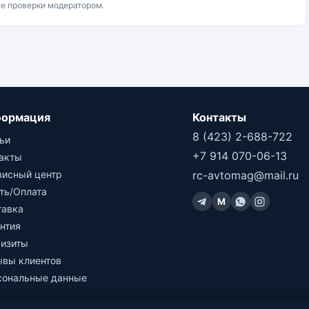
ле проверки модератором.
ормация
Контакты
8 (423) 2-688-722
ьи
+7 914 070-06-13
такты
висный центр
rc-avtomag@mail.ru
ть/Оплата
M
тавка
нтия
визиты
ывы клиентов
сональные данные