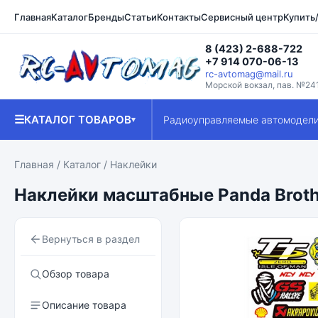
Главная
Каталог
Бренды
Статьи
Контакты
Сервисный центр
Купить
8 (423) 2-688-722
+7 914 070-06-13
rc-avtomag@mail.ru
Морской вокзал, пав. №24
☰
КАТАЛОГ ТОВАРОВ
Радиоуправляемые автомодел
▾
Главная
/
Каталог
/
Наклейки
Наклейки масштабные Panda Brothe
Вернуться в раздел
Обзор товара
Описание товара