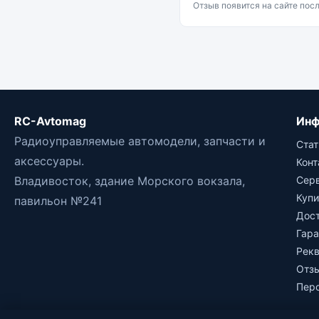
Отзыв появится на сайте пос
RC-Avtomag
Инф
Радиоуправляемые автомодели, запчасти и
Стат
аксессуары.
Кон
Владивосток, здание Морского вокзала,
Сер
Купи
павильон №241
Дос
Гара
Рек
Отз
Пер