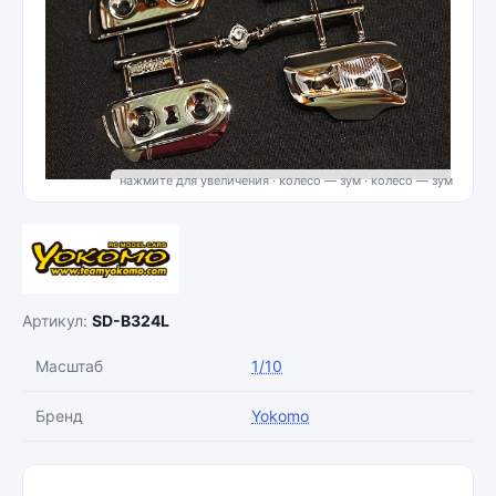
нажмите для увеличения · колесо — зум
Артикул:
SD-B324L
Масштаб
1/10
Бренд
Yokomo