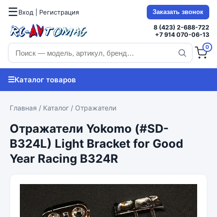
☰
Вход | Регистрация
Заказать звонок
8 (423) 2-688-722
+7 914 070-06-13
0
☰
Каталог товаров
Главная
/
Каталог
/
Отражатели
Отражатели Yokomo (#SD-
B324L) Light Bracket for Good
Year Racing B324R