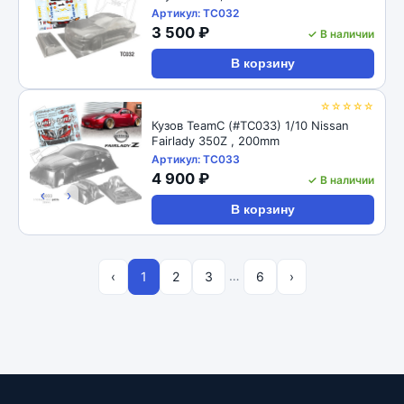
Артикул: TC032
3 500 ₽
✓ В наличии
В корзину
☆☆☆☆☆
Кузов TeamC (#TC033) 1/10 Nissan
Fairlady 350Z , 200mm
Артикул: TC033
4 900 ₽
✓ В наличии
‹
›
В корзину
…
‹
1
2
3
6
›