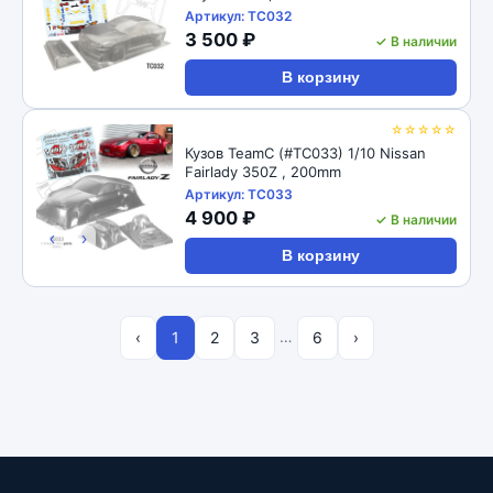
Артикул: TC032
3 500 ₽
✓ В наличии
В корзину
☆☆☆☆☆
Кузов TeamC (#TC033) 1/10 Nissan
Fairlady 350Z , 200mm
Артикул: TC033
4 900 ₽
✓ В наличии
‹
›
В корзину
…
‹
1
2
3
6
›