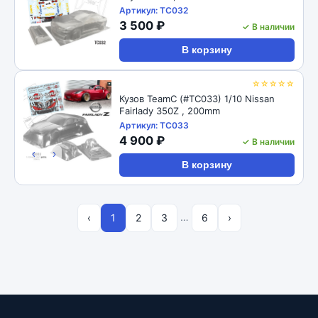
Артикул: TC032
3 500 ₽
✓ В наличии
В корзину
☆☆☆☆☆
Кузов TeamC (#TC033) 1/10 Nissan
Fairlady 350Z , 200mm
Артикул: TC033
4 900 ₽
✓ В наличии
‹
›
В корзину
…
‹
1
2
3
6
›