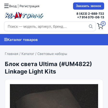
☰
Вход | Регистрация
Заказать звонок
8 (423) 2-688-722
+7 914 070-06-13
0
☰
Каталог товаров
Главная
/
Каталог
/
Световые наборы
Блок света Ultima (#UM4822)
Linkage Light Kits