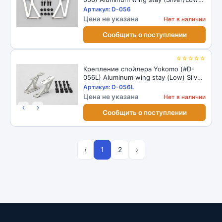
for Drift Car
Артикул: D-056
Цена не указана
Нет в наличии
Сообщить о поступлении
☆☆☆☆☆
Крепление спойлера Yokomo (#D-
056L) Aluminum wing stay (Low) Silver
for Drift
Артикул: D-056L
Цена не указана
Нет в наличии
‹
›
Сообщить о поступлении
‹
1
2
›