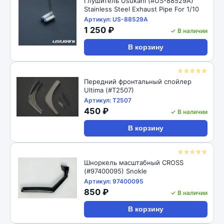
Глушитель Usukani (#US-88529A)
Stainless Steel Exhaust Pipe For 1/10
Артикул: US-88529A
1 250 ₽
✓ В наличии
В корзину
☆☆☆☆☆
Передний фронтальный спойлер
Ultima (#T2507)
Артикул: T2507
450 ₽
✓ В наличии
В корзину
☆☆☆☆☆
Шноркель масштабный CROSS
(#97400095) Snokle
Артикул: 97400095
850 ₽
✓ В наличии
В корзину