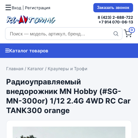
☰
Вход | Регистрация
Заказать звонок
8 (423) 2-688-722
+7 914 070-06-13
0
☰
Каталог товаров
Главная
/
Каталог
/
Краулеры и Трофи
Радиоуправляемый
внедорожник MN Hobby (#SG-
MN-300or) 1/12 2.4G 4WD RC Car
TANK300 orange