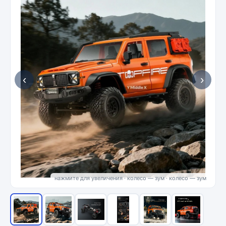
‹
›
нажмите для увеличения · колесо — зум