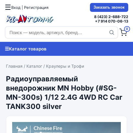
☰
Вход | Регистрация
Заказать звонок
8 (423) 2-688-722
+7 914 070-06-13
0
☰
Каталог товаров
Главная
/
Каталог
/
Краулеры и Трофи
Радиоуправляемый
внедорожник MN Hobby (#SG-
MN-300s) 1/12 2.4G 4WD RC Car
TANK300 silver