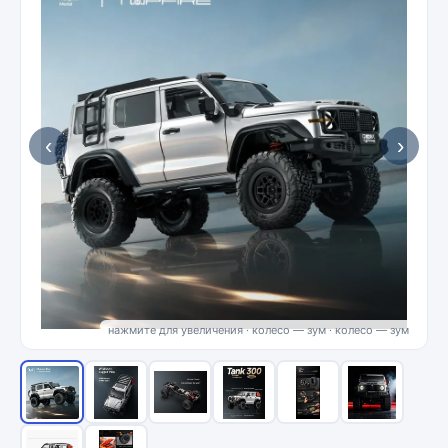
‹
›
нажмите для увеличения · колесо — зум