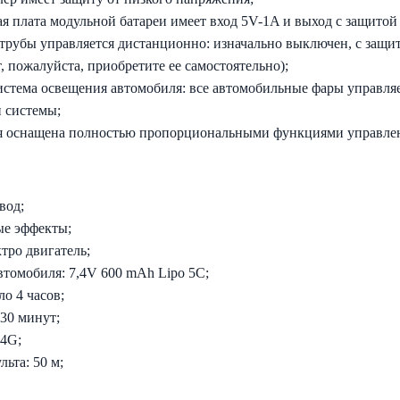
я плата модульной батареи имеет вход 5V-1A и выход с защитой
трубы управляется дистанционно: изначально выключен, с защито
, пожалуйста, приобретите ее самостоятельно);
истема освещения автомобиля: все автомобильные фары управля
 системы;
я оснащена полностью пропорциональными функциями управле
вод;
ые эффекты;
тро двигатель;
втомобиля: 7,4V 600 mAh Lipo 5C;
ло 4 часов;
 30 минут;
.4G;
льта: 50 м;