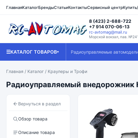
Главная
Каталог
Бренды
Статьи
Контакты
Сервисный центр
Купить
8 (423) 2-688-722
+7 914 070-06-13
rc-avtomag@mail.ru
Морской вокзал, пав. №24
☰
КАТАЛОГ ТОВАРОВ
Радиоуправляемые автомодел
▾
Главная
/
Каталог
/
Краулеры и Трофи
Радиоуправляемый внедорожник H
Вернуться в раздел
Обзор товара
Описание товара