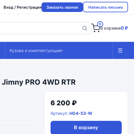
Вход / Регистрация
Заказать звонок
Написать письмо
0
0 ₽
В корзине
☰
Кузова и комплектующие
▾
▾
i Jimny PRO 4WD RTR
6 200 ₽
Артикул:
HG4-53-W
В корзину