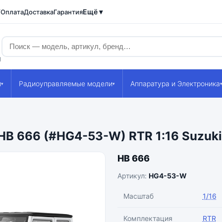
Ещё ▾
/Оплата
Доставка
Гарантия
1
и
Радиоуправляемые модели
Аппаратура и Электроника
▾
▾
B 666 (#HG4-53-W) RTR 1:16 Suzuk
HB 666
Артикул:
HG4-53-W
Масштаб
1/16
Комплектация
RTR