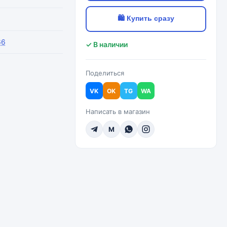
🛍 Купить сразу
66
✓ В наличии
Поделиться
VK
OK
TG
WA
Написать в магазин
M