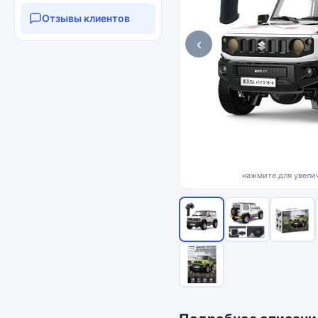
Отзывы клиентов
‹
нажмите для увелич