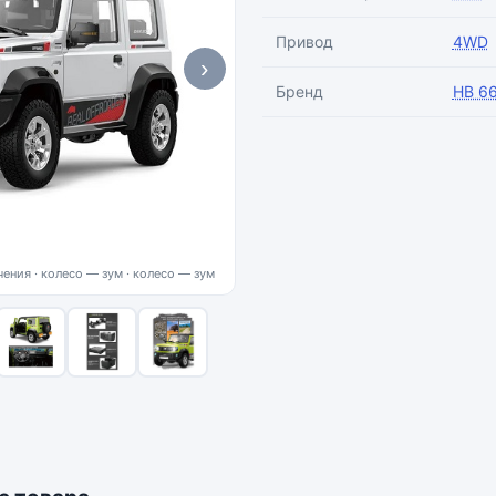
Привод
4WD
›
Бренд
HB 6
ения · колесо — зум