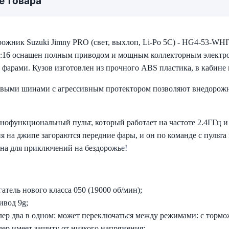
е товара
ожник Suzuki Jimny PRO (свет, выхлоп, Li-Po 5C) - HG4-53-WH
1:16 оснащен полным приводом и мощным коллекторным электр
фарами. Кузов изготовлен из прочного АВS пластика, в кабине 
овыми шинами с агрессивным протектором позволяют внедорожни
лнофункциональный пульт, который работает на частоте 2.4ГГц 
 на джипе загораются передние фары, и он по команде с пульта 
ана для приключений на бездорожье!
тель нового класса 050 (19000 об/мин);
ивод 9g;
ер два в одном: может переключаться между режимами: с тормо
ер имеет защиту от низкого напряжения;