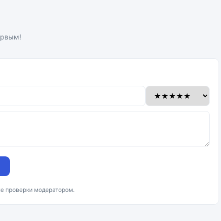
ервым!
ле проверки модератором.