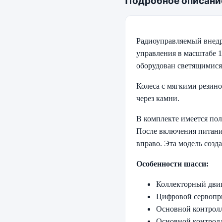
Подробное описани
Радиоуправляемый внедр
управления в масштабе 
оборудован светящимися 
Колеса с мягкими резин
через камни.
В комплекте имеется по
После включения питания
вправо. Эта модель созд
Особенности шасси:
Коллекторный двига
Цифровой сервопр
Основной контролл
Основной контролл