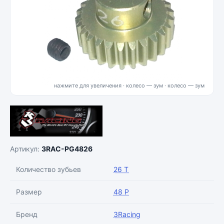
нажмите для увеличения · колесо — зум
Артикул:
3RAC-PG4826
Количество зубьев
26 T
Размер
48 P
Бренд
3Racing