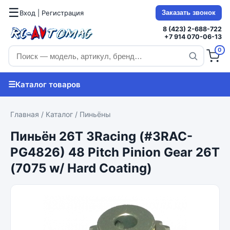
☰
Вход | Регистрация
Заказать звонок
8 (423) 2-688-722
+7 914 070-06-13
0
☰
Каталог товаров
Главная
/
Каталог
/
Пиньёны
Пиньён 26T 3Racing (#3RAC-
PG4826) 48 Pitch Pinion Gear 26T
(7075 w/ Hard Coating)