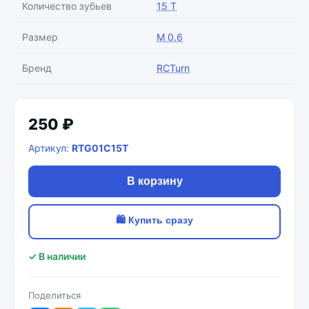
Количество зубьев
15 T
Размер
M 0.6
Бренд
RCTurn
250 ₽
Артикул:
RTG01C15T
В корзину
🛍 Купить сразу
✓ В наличии
Поделиться