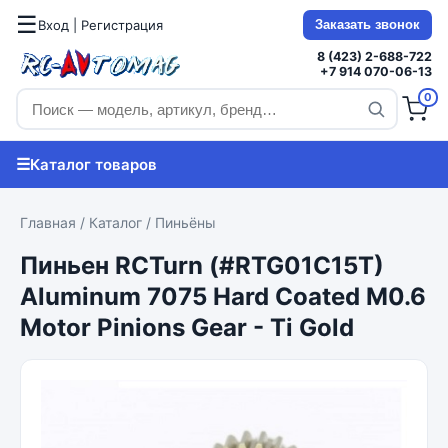
☰
Вход | Регистрация
Заказать звонок
8 (423) 2-688-722
+7 914 070-06-13
0
☰
Каталог товаров
Главная
/
Каталог
/
Пиньёны
Пиньен RCTurn (#RTG01C15T)
Aluminum 7075 Hard Coated M0.6
Motor Pinions Gear - Ti Gold