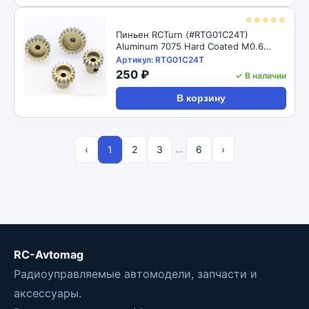
☆☆☆☆☆
Пиньен RCTurn (#RTG01C24T)
Aluminum 7075 Hard Coated M0.6
Motor Pinions Gear - Ti Gold
Артикул: RTG01C24T
250 ₽
✓ В наличии
В корзину
…
‹
1
2
3
6
›
RC-Avtomag
Радиоуправляемые автомодели, запчасти и
аксессуары.