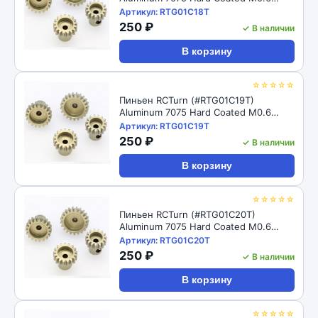
Motor Pinions Gear - Ti Gold
Артикул: RTG01C18T
250 ₽
✓ В наличии
В корзину
☆☆☆☆☆
Пиньен RCTurn (#RTG01C19T)
Aluminum 7075 Hard Coated M0.6
Motor Pinions Gear - Ti Gold
Артикул: RTG01C19T
250 ₽
✓ В наличии
В корзину
☆☆☆☆☆
Пиньен RCTurn (#RTG01C20T)
Aluminum 7075 Hard Coated M0.6
Motor Pinions Gear - Ti Gold
Артикул: RTG01C20T
250 ₽
✓ В наличии
В корзину
☆☆☆☆☆