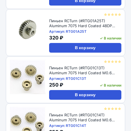
В корзину
☆☆☆☆☆
Пиньен RCTurn (#RTG01A25T)
Aluminum 7075 Hard Coated 48DP
Motor Pinions Gear - Ti Gold
Артикул: RTG01A25T
320 ₽
✓ В наличии
В корзину
☆☆☆☆☆
Пиньен RCTurn (#RTG01C13T)
Aluminum 7075 Hard Coated M0.6
Motor Pinions Gear - Ti Gold
Артикул: RTG01C13T
250 ₽
✓ В наличии
В корзину
☆☆☆☆☆
Пиньен RCTurn (#RTG01C14T)
Aluminum 7075 Hard Coated M0.6
Motor Pinions Gear - Ti Gold
Артикул: RTG01C14T