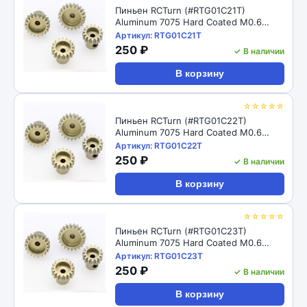
Пиньен RCTurn (#RTG01C21T)
Aluminum 7075 Hard Coated M0.6
Motor Pinions Gear - Ti Gold
Артикул: RTG01C21T
250 ₽
✓ В наличии
В корзину
☆☆☆☆☆
Пиньен RCTurn (#RTG01C22T)
Aluminum 7075 Hard Coated M0.6
Motor Pinions Gear - Ti Gold
Артикул: RTG01C22T
250 ₽
✓ В наличии
В корзину
☆☆☆☆☆
Пиньен RCTurn (#RTG01C23T)
Aluminum 7075 Hard Coated M0.6
Motor Pinions Gear - Ti Gold
Артикул: RTG01C23T
250 ₽
✓ В наличии
В корзину