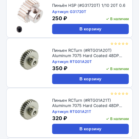
Пиньён HSP (#G31720T) 1/10 20T 0.6
Артикул: G31720T
250 ₽
✓ В наличии
В корзину
☆☆☆☆☆
Пиньен RCTurn (#RTG01A20T)
Aluminum 7075 Hard Coated 48DP
Motor Pinions Gear - Ti Gold
Артикул: RTG01A20T
350 ₽
✓ В наличии
В корзину
☆☆☆☆☆
Пиньен RCTurn (#RTG01A21T)
Aluminum 7075 Hard Coated 48DP
Motor Pinions Gear - Ti Gold
Артикул: RTG01A21T
320 ₽
✓ В наличии
В корзину