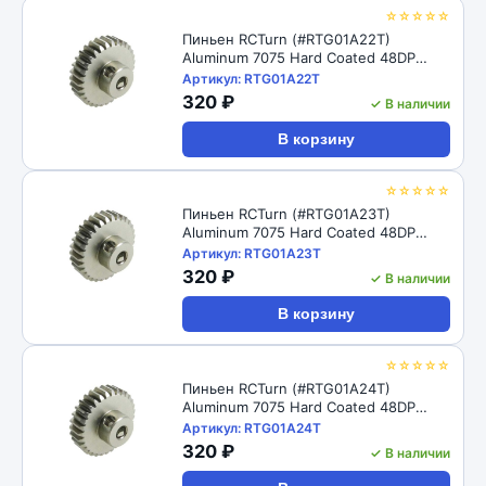
☆☆☆☆☆
Пиньен RCTurn (#RTG01A22T)
Aluminum 7075 Hard Coated 48DP
Motor Pinions Gear - Ti Gold
Артикул: RTG01A22T
320 ₽
✓ В наличии
В корзину
☆☆☆☆☆
Пиньен RCTurn (#RTG01A23T)
Aluminum 7075 Hard Coated 48DP
Motor Pinions Gear - Ti Gold
Артикул: RTG01A23T
320 ₽
✓ В наличии
В корзину
☆☆☆☆☆
Пиньен RCTurn (#RTG01A24T)
Aluminum 7075 Hard Coated 48DP
Motor Pinions Gear - Ti Gold
Артикул: RTG01A24T
320 ₽
✓ В наличии