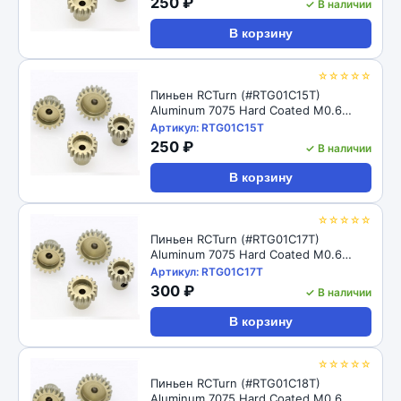
250 ₽
✓ В наличии
В корзину
☆☆☆☆☆
Пиньен RCTurn (#RTG01C15T)
Aluminum 7075 Hard Coated M0.6
Motor Pinions Gear - Ti Gold
Артикул: RTG01C15T
250 ₽
✓ В наличии
В корзину
☆☆☆☆☆
Пиньен RCTurn (#RTG01C17T)
Aluminum 7075 Hard Coated M0.6
Motor Pinions Gear - Ti Gold
Артикул: RTG01C17T
300 ₽
✓ В наличии
В корзину
☆☆☆☆☆
Пиньен RCTurn (#RTG01C18T)
Aluminum 7075 Hard Coated M0.6