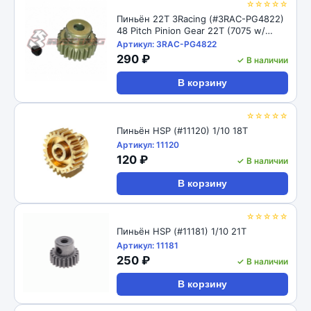
☆☆☆☆☆
Пиньён 22T 3Racing (#3RAC-PG4822)
48 Pitch Pinion Gear 22T (7075 w/
Hard Coating)
Артикул: 3RAC-PG4822
290 ₽
✓ В наличии
В корзину
☆☆☆☆☆
Пиньён HSP (#11120) 1/10 18T
Артикул: 11120
120 ₽
✓ В наличии
В корзину
☆☆☆☆☆
Пиньён HSP (#11181) 1/10 21T
Артикул: 11181
250 ₽
✓ В наличии
В корзину