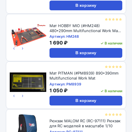
В корзину
☆☆☆☆☆
Мат HOBBY MIO (#HM248)
480*290mm Multifunctional Work Mat
Silicone Mat
Артикул: HM248
1 690 ₽
✓ В наличии
‹
›
В корзину
☆☆☆☆☆
Мат PITMAN (#PM8939) 890*390mm
Multifunctional Work Mat
Артикул: PM8939
1 050 ₽
✓ В наличии
‹
›
В корзину
☆☆☆☆☆
Рюкзак MALOM RC (RC-97111) Рюкзак
для RC моделей в масштабе 1/10
Артикул: RC-97111