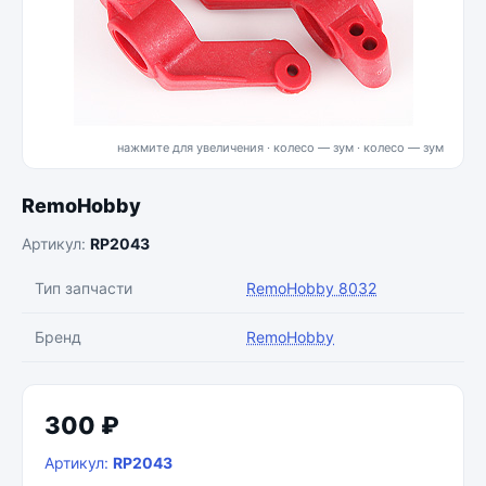
нажмите для увеличения · колесо — зум
RemoHobby
Артикул:
RP2043
Тип запчасти
RemoHobby 8032
Бренд
RemoHobby
300 ₽
Артикул:
RP2043