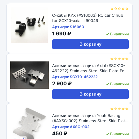
☆☆☆☆☆
C-хабы KYX (#S16063) RC car C hub
for SCX10-axial II 90046
Артикул: S16063
1 690 ₽
✓ В наличии
В корзину
☆☆☆☆☆
Алюминиевая защита Axial (#SCX10-
462222) Stainless Steel Skid Plate For
For Axial SCX10 II AX90046
Артикул: SCX10-462222
2 900 ₽
✓ В наличии
В корзину
☆☆☆☆☆
Алюминиевая защита Yeah Racing
(#AXSC-002) Stainless Steel Skid Plate
For For Axial SCX10 II AX90046
Артикул: AXSC-002
450 ₽
✓ В наличии