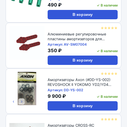
M4 CW Thread Bore for 1/10 RC
490 ₽
✓ В наличии
Crawler 4pcs: Black
В корзину
☆☆☆☆☆
Алюминиевые регулировочные
пластины амортизаторов для
радиоуправляемых автомоделей
Артикул: AV-SM07004
1/10, 2шт RC-Avtomag (#AV-SM07004)
350 ₽
✓ В наличии
1/10 RC Car Aluminum Shock Absorber
Adjust Plate Droop Mount
В корзину
☆☆☆☆☆
Амортизаторы Axon (#DD-YS-002)
REVOSHOCK II YOKOMO YD2/YD4
12/16
Артикул: DD-YS-002
9 900 ₽
✓ В наличии
‹
›
В корзину
☆☆☆☆☆
Амортизаторы CROSS-RC