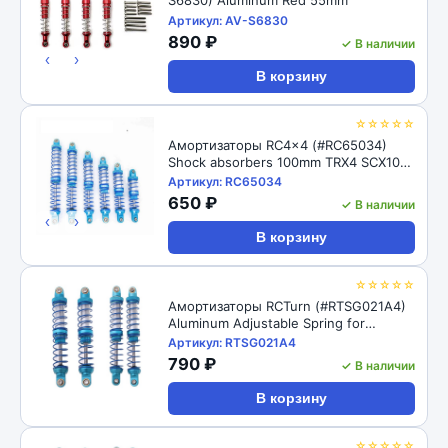
Артикул: AV-S6830
890 ₽
✓ В наличии
‹
›
В корзину
☆☆☆☆☆
Амортизаторы RC4x4 (#RC65034)
Shock absorbers 100mm TRX4 SCX10
D90 1/10
Артикул: RC65034
650 ₽
✓ В наличии
‹
›
В корзину
☆☆☆☆☆
Амортизаторы RCTurn (#RTSG021A4)
Aluminum Adjustable Spring for
Crawler - Black 1pair/set(2pcs)
Артикул: RTSG021A4
100x15mm
790 ₽
✓ В наличии
В корзину
☆☆☆☆☆