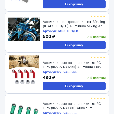
‹
›
В корзину
☆☆☆☆☆
Алюминиевое крепление тяг 3Racing
(#TA05-IF01/LB) Aluminium Mixing Arm
For TA-05IFS
Артикул: TA05-IF01/LB
500 ₽
✓ В наличии
В корзину
☆☆☆☆☆
Алюминиевые наконечники тяг RC
Turn (#RVP24B02RD) Aluminum Curved
Link Steering Rod Ends with M4 CW
Артикул: RVP24B02RD
Thread Bore for 1/10 RC Crawler 4pcs:
490 ₽
✓ В наличии
Red
В корзину
☆☆☆☆☆
Алюминиевые наконечники тяг RC
Turn (#RVP24B03BL) Aluminum
Straight Link Steering Rod Ends with
Артикул: RVP24B03BL