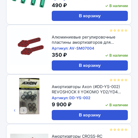
M4 CW Thread Bore for 1/10 RC
490 ₽
✓ В наличии
Crawler 4pcs: Black
В корзину
☆☆☆☆☆
Алюминиевые регулировочные
пластины амортизаторов для
радиоуправляемых автомоделей
Артикул: AV-SM07004
1/10, 2шт RC-Avtomag (#AV-SM07004)
350 ₽
✓ В наличии
1/10 RC Car Aluminum Shock Absorber
Adjust Plate Droop Mount
В корзину
☆☆☆☆☆
Амортизаторы Axon (#DD-YS-002)
REVOSHOCK II YOKOMO YD2/YD4
12/16
Артикул: DD-YS-002
9 900 ₽
✓ В наличии
‹
›
В корзину
☆☆☆☆☆
Амортизаторы CROSS-RC