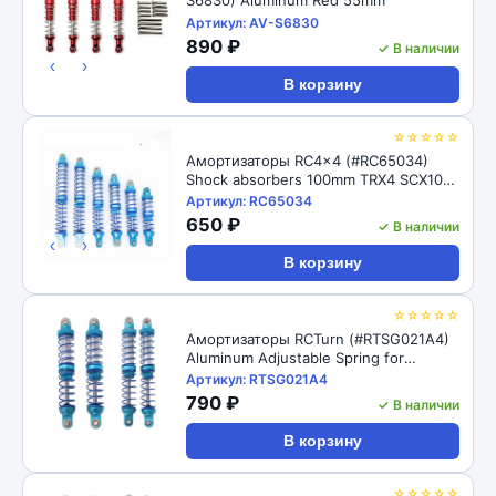
Артикул: AV-S6830
890 ₽
✓ В наличии
‹
›
В корзину
☆☆☆☆☆
Амортизаторы RC4x4 (#RC65034)
Shock absorbers 100mm TRX4 SCX10
D90 1/10
Артикул: RC65034
650 ₽
✓ В наличии
‹
›
В корзину
☆☆☆☆☆
Амортизаторы RCTurn (#RTSG021A4)
Aluminum Adjustable Spring for
Crawler - Black 1pair/set(2pcs)
Артикул: RTSG021A4
100x15mm
790 ₽
✓ В наличии
В корзину
☆☆☆☆☆