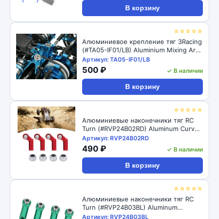
‹
›
В корзину
☆☆☆☆☆
Алюминиевое крепление тяг 3Racing
(#TA05-IF01/LB) Aluminium Mixing Arm
For TA-05IFS
Артикул: TA05-IF01/LB
500 ₽
✓ В наличии
В корзину
☆☆☆☆☆
Алюминиевые наконечники тяг RC
Turn (#RVP24B02RD) Aluminum Curved
Link Steering Rod Ends with M4 CW
Артикул: RVP24B02RD
Thread Bore for 1/10 RC Crawler 4pcs:
490 ₽
✓ В наличии
Red
В корзину
☆☆☆☆☆
Алюминиевые наконечники тяг RC
Turn (#RVP24B03BL) Aluminum
Straight Link Steering Rod Ends with
Артикул: RVP24B03BL