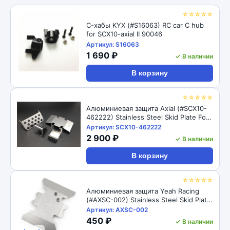
☆☆☆☆☆
C-хабы KYX (#S16063) RC car C hub
for SCX10-axial II 90046
Артикул: S16063
1 690 ₽
✓ В наличии
В корзину
☆☆☆☆☆
Алюминиевая защита Axial (#SCX10-
462222) Stainless Steel Skid Plate For
For Axial SCX10 II AX90046
Артикул: SCX10-462222
2 900 ₽
✓ В наличии
В корзину
☆☆☆☆☆
Алюминиевая защита Yeah Racing
(#AXSC-002) Stainless Steel Skid Plate
For For Axial SCX10 II AX90046
Артикул: AXSC-002
450 ₽
✓ В наличии