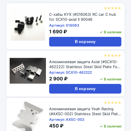
☆☆☆☆☆
C-хабы KYX (#S16063) RC car C hub
for SCX10-axial II 90046
Артикул: S16063
1 690 ₽
✓ В наличии
В корзину
☆☆☆☆☆
Алюминиевая защита Axial (#SCX10-
462222) Stainless Steel Skid Plate For
For Axial SCX10 II AX90046
Артикул: SCX10-462222
2 900 ₽
✓ В наличии
В корзину
☆☆☆☆☆
Алюминиевая защита Yeah Racing
(#AXSC-002) Stainless Steel Skid Plate
For For Axial SCX10 II AX90046
Артикул: AXSC-002
450 ₽
✓ В наличии