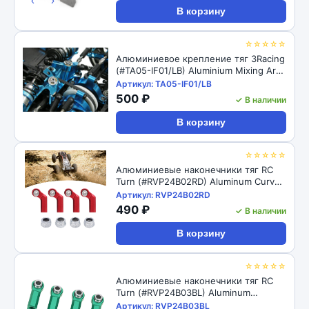
‹
›
В корзину
☆☆☆☆☆
Алюминиевое крепление тяг 3Racing
(#TA05-IF01/LB) Aluminium Mixing Arm
For TA-05IFS
Артикул: TA05-IF01/LB
500 ₽
✓ В наличии
В корзину
☆☆☆☆☆
Алюминиевые наконечники тяг RC
Turn (#RVP24B02RD) Aluminum Curved
Link Steering Rod Ends with M4 CW
Артикул: RVP24B02RD
Thread Bore for 1/10 RC Crawler 4pcs:
490 ₽
✓ В наличии
Red
В корзину
☆☆☆☆☆
Алюминиевые наконечники тяг RC
Turn (#RVP24B03BL) Aluminum
Straight Link Steering Rod Ends with
Артикул: RVP24B03BL