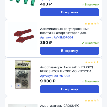
M4 CW Thread Bore for 1/10 RC
490 ₽
✓ В наличии
Crawler 4pcs: Black
В корзину
☆☆☆☆☆
Алюминиевые регулировочные
пластины амортизаторов для
радиоуправляемых автомоделей
Артикул: AV-SM07004
1/10, 2шт RC-Avtomag (#AV-SM07004)
350 ₽
✓ В наличии
1/10 RC Car Aluminum Shock Absorber
Adjust Plate Droop Mount
В корзину
☆☆☆☆☆
Амортизаторы Axon (#DD-YS-002)
REVOSHOCK II YOKOMO YD2/YD4
12/16
Артикул: DD-YS-002
9 900 ₽
✓ В наличии
‹
›
В корзину
☆☆☆☆☆
Амортизаторы CROSS-RC