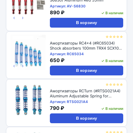
Артикул: AV-S6830
890 ₽
✓ В наличии
‹
›
В корзину
☆☆☆☆☆
Амортизаторы RC4x4 (#RC65034)
Shock absorbers 100mm TRX4 SCX10
D90 1/10
Артикул: RC65034
650 ₽
✓ В наличии
‹
›
В корзину
☆☆☆☆☆
Амортизаторы RCTurn (#RTSG021A4)
Aluminum Adjustable Spring for
Crawler - Black 1pair/set(2pcs)
Артикул: RTSG021A4
100x15mm
790 ₽
✓ В наличии
В корзину
☆☆☆☆☆