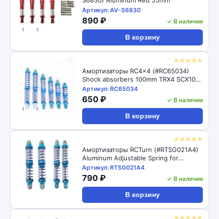
Артикул: AV-S6830
890 ₽
✓ В наличии
‹
›
В корзину
☆☆☆☆☆
Амортизаторы RC4x4 (#RC65034)
Shock absorbers 100mm TRX4 SCX10
D90 1/10
Артикул: RC65034
650 ₽
✓ В наличии
‹
›
В корзину
☆☆☆☆☆
Амортизаторы RCTurn (#RTSG021A4)
Aluminum Adjustable Spring for
Crawler - Black 1pair/set(2pcs)
Артикул: RTSG021A4
100x15mm
790 ₽
✓ В наличии
В корзину
☆☆☆☆☆