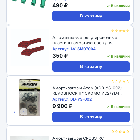
M4 CW Thread Bore for 1/10 RC
490 ₽
✓ В наличии
Crawler 4pcs: Black
В корзину
☆☆☆☆☆
Алюминиевые регулировочные
пластины амортизаторов для
радиоуправляемых автомоделей
Артикул: AV-SM07004
1/10, 2шт RC-Avtomag (#AV-SM07004)
350 ₽
✓ В наличии
1/10 RC Car Aluminum Shock Absorber
Adjust Plate Droop Mount
В корзину
☆☆☆☆☆
Амортизаторы Axon (#DD-YS-002)
REVOSHOCK II YOKOMO YD2/YD4
12/16
Артикул: DD-YS-002
9 900 ₽
✓ В наличии
‹
›
В корзину
☆☆☆☆☆
Амортизаторы CROSS-RC