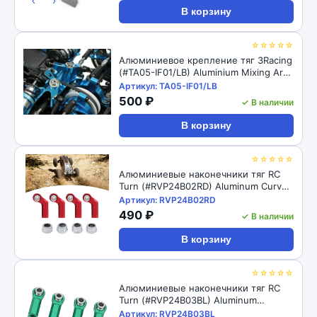
‹
›
В корзину
☆☆☆☆☆
Алюминиевое крепление тяг 3Racing
(#TA05-IF01/LB) Aluminium Mixing Arm
For TA-05IFS
Артикул: TA05-IF01/LB
500 ₽
✓ В наличии
В корзину
☆☆☆☆☆
Алюминиевые наконечники тяг RC
Turn (#RVP24B02RD) Aluminum Curved
Link Steering Rod Ends with M4 CW
Артикул: RVP24B02RD
Thread Bore for 1/10 RC Crawler 4pcs:
490 ₽
✓ В наличии
Red
В корзину
☆☆☆☆☆
Алюминиевые наконечники тяг RC
Turn (#RVP24B03BL) Aluminum
Straight Link Steering Rod Ends with
Артикул: RVP24B03BL