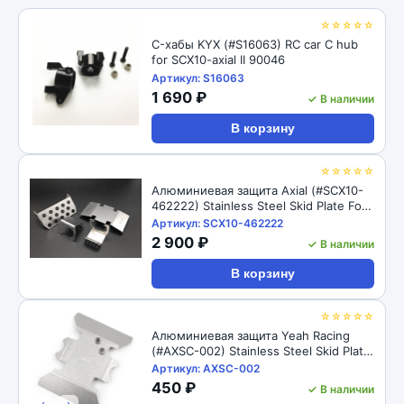
☆☆☆☆☆
C-хабы KYX (#S16063) RC car C hub
for SCX10-axial II 90046
Артикул: S16063
1 690 ₽
✓ В наличии
В корзину
☆☆☆☆☆
Алюминиевая защита Axial (#SCX10-
462222) Stainless Steel Skid Plate For
For Axial SCX10 II AX90046
Артикул: SCX10-462222
2 900 ₽
✓ В наличии
В корзину
☆☆☆☆☆
Алюминиевая защита Yeah Racing
(#AXSC-002) Stainless Steel Skid Plate
For For Axial SCX10 II AX90046
Артикул: AXSC-002
450 ₽
✓ В наличии