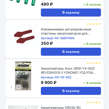
M4 CW Thread Bore for 1/10 RC
490 ₽
✓ В наличии
Crawler 4pcs: Black
В корзину
☆☆☆☆☆
Алюминиевые регулировочные
пластины амортизаторов для
радиоуправляемых автомоделей
Артикул: AV-SM07004
1/10, 2шт RC-Avtomag (#AV-SM07004)
350 ₽
✓ В наличии
1/10 RC Car Aluminum Shock Absorber
Adjust Plate Droop Mount
В корзину
☆☆☆☆☆
Амортизаторы Axon (#DD-YS-002)
REVOSHOCK II YOKOMO YD2/YD4
12/16
Артикул: DD-YS-002
9 900 ₽
✓ В наличии
‹
›
В корзину
☆☆☆☆☆
Амортизаторы CROSS-RC