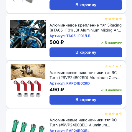
‹
›
В корзину
☆☆☆☆☆
Алюминиевое крепление тяг 3Racing
(#TA05-IF01/LB) Aluminium Mixing Arm
For TA-05IFS
Артикул: TA05-IF01/LB
500 ₽
✓ В наличии
В корзину
☆☆☆☆☆
Алюминиевые наконечники тяг RC
Turn (#RVP24B02RD) Aluminum Curved
Link Steering Rod Ends with M4 CW
Артикул: RVP24B02RD
Thread Bore for 1/10 RC Crawler 4pcs:
490 ₽
✓ В наличии
Red
В корзину
☆☆☆☆☆
Алюминиевые наконечники тяг RC
Turn (#RVP24B03BL) Aluminum
Straight Link Steering Rod Ends with
Артикул: RVP24B03BL