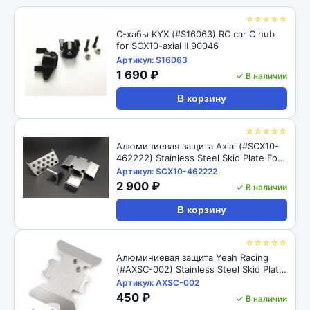
☆☆☆☆☆
C-хабы KYX (#S16063) RC car C hub
for SCX10-axial II 90046
Артикул: S16063
1 690 ₽
✓ В наличии
В корзину
☆☆☆☆☆
Алюминиевая защита Axial (#SCX10-
462222) Stainless Steel Skid Plate For
For Axial SCX10 II AX90046
Артикул: SCX10-462222
2 900 ₽
✓ В наличии
В корзину
☆☆☆☆☆
Алюминиевая защита Yeah Racing
(#AXSC-002) Stainless Steel Skid Plate
For For Axial SCX10 II AX90046
Артикул: AXSC-002
450 ₽
✓ В наличии