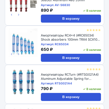
Артикул: AV-S6830
890 ₽
✓ В наличии
‹
›
В корзину
☆☆☆☆☆
Амортизаторы RC4x4 (#RC65034)
Shock absorbers 100mm TRX4 SCX10
D90 1/10
Артикул: RC65034
650 ₽
✓ В наличии
‹
›
В корзину
☆☆☆☆☆
Амортизаторы RCTurn (#RTSG021A4)
Aluminum Adjustable Spring for
Crawler - Black 1pair/set(2pcs)
Артикул: RTSG021A4
100x15mm
790 ₽
✓ В наличии
В корзину
☆☆☆☆☆