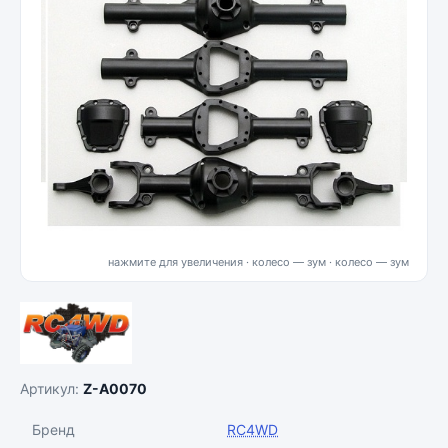
нажмите для увеличения · колесо — зум
Артикул:
Z-A0070
Бренд
RC4WD