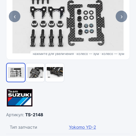
‹
›
нажмите для увеличения · колесо — зум
Артикул:
TS-2148
Тип запчасти
Yokomo YD-2