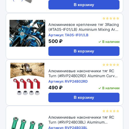
‹
›
В корзину
☆☆☆☆☆
Алюминиевое крепление тяг 3Racing
(#TA05-IF01/LB) Aluminium Mixing Arm
For TA-05IFS
Артикул: TA05-IF01/LB
500 ₽
✓ В наличии
В корзину
☆☆☆☆☆
Алюминиевые наконечники тяг RC
Turn (#RVP24B02RD) Aluminum Curved
Link Steering Rod Ends with M4 CW
Артикул: RVP24B02RD
Thread Bore for 1/10 RC Crawler 4pcs:
490 ₽
✓ В наличии
Red
В корзину
☆☆☆☆☆
Алюминиевые наконечники тяг RC
Turn (#RVP24B03BL) Aluminum
Straight Link Steering Rod Ends with
Артикул: RVP24B03BL