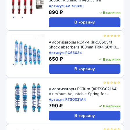
Артикул: AV-S6830
890 ₽
✓ В наличии
‹
›
В корзину
☆☆☆☆☆
Амортизаторы RC4x4 (#RC65034)
Shock absorbers 100mm TRX4 SCX10
D90 1/10
Артикул: RC65034
650 ₽
✓ В наличии
‹
›
В корзину
☆☆☆☆☆
Амортизаторы RCTurn (#RTSG021A4)
Aluminum Adjustable Spring for
Crawler - Black 1pair/set(2pcs)
Артикул: RTSG021A4
100x15mm
790 ₽
✓ В наличии
В корзину
☆☆☆☆☆