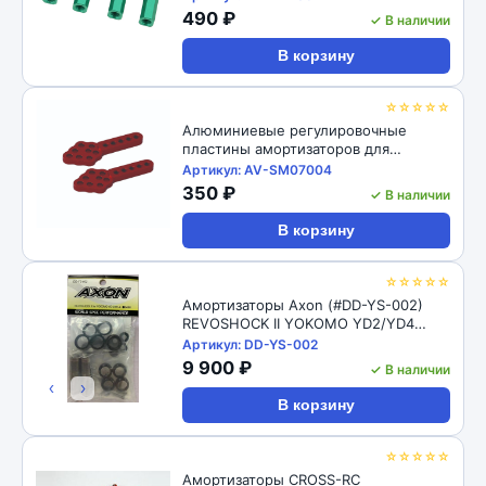
M4 CW Thread Bore for 1/10 RC
490 ₽
✓ В наличии
Crawler 4pcs: Black
В корзину
☆☆☆☆☆
Алюминиевые регулировочные
пластины амортизаторов для
радиоуправляемых автомоделей
Артикул: AV-SM07004
1/10, 2шт RC-Avtomag (#AV-SM07004)
350 ₽
✓ В наличии
1/10 RC Car Aluminum Shock Absorber
Adjust Plate Droop Mount
В корзину
☆☆☆☆☆
Амортизаторы Axon (#DD-YS-002)
REVOSHOCK II YOKOMO YD2/YD4
12/16
Артикул: DD-YS-002
9 900 ₽
✓ В наличии
‹
›
В корзину
☆☆☆☆☆
Амортизаторы CROSS-RC