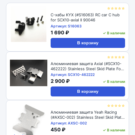
☆☆☆☆☆
C-хабы KYX (#S16063) RC car C hub
for SCX10-axial II 90046
Артикул: S16063
1 690 ₽
✓ В наличии
В корзину
☆☆☆☆☆
Алюминиевая защита Axial (#SCX10-
462222) Stainless Steel Skid Plate For
For Axial SCX10 II AX90046
Артикул: SCX10-462222
2 900 ₽
✓ В наличии
В корзину
☆☆☆☆☆
Алюминиевая защита Yeah Racing
(#AXSC-002) Stainless Steel Skid Plate
For For Axial SCX10 II AX90046
Артикул: AXSC-002
450 ₽
✓ В наличии