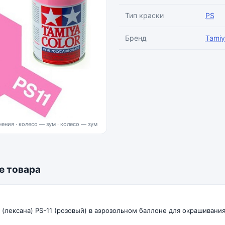
Тип краски
PS
Бренд
Tamiy
ения · колесо — зум
е товара
 (лексана) PS-11 (розовый) в аэрозольном баллоне для окрашивани