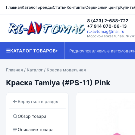
Главная
Каталог
Бренды
Статьи
Контакты
Сервисный центр
Купить
8 (423) 2-688-722
+7 914 070-06-13
rc-avtomag@mail.ru
Морской вокзал, пав. №24
☰
КАТАЛОГ ТОВАРОВ
Радиоуправляемые автомодел
▾
Главная
/
Каталог
/
Краска модельная
Краска Tamiya (#PS-11) Pink
Вернуться в раздел
Обзор товара
Описание товара