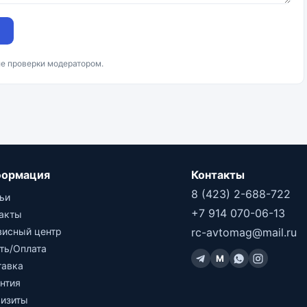
ле проверки модератором.
ормация
Контакты
8 (423) 2-688-722
ьи
+7 914 070-06-13
такты
висный центр
rc-avtomag@mail.ru
ть/Оплата
M
тавка
нтия
визиты