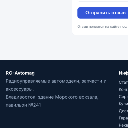
Отправить отзыв
Отзыв появится на сайте пос
RC-Avtomag
Инф
Радиоуправляемые автомодели, запчасти и
Стат
аксессуары.
Кон
Владивосток, здание Морского вокзала,
Сер
Купи
павильон №241
Дос
Гара
Рек