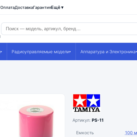
Ещё ▾
/Оплата
Доставка
Гарантия
1
и
Радиоуправляемые модели
Аппаратура и Электроника
▾
▾
Артикул:
PS-11
Емкость
100 м