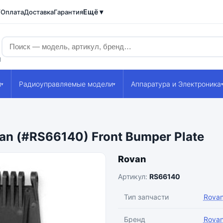
Ещё ▾
/Оплата
Доставка
Гарантия
1
и
Радиоуправляемые модели
Аппаратура и Электроника
▾
▾
n (#RS66140) Front Bumper Plate
Rovan
Артикул:
RS66140
Тип запчасти
Rovan
Бренд
Rova