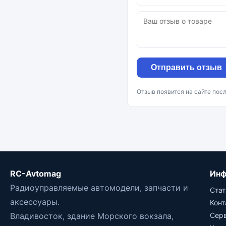
Отправить отзыв
Отзыв появится на сайте пос
RC-Avtomag
Инф
Радиоуправляемые автомодели, запчасти и
Стат
аксессуары.
Кон
Владивосток, здание Морского вокзала,
Сер