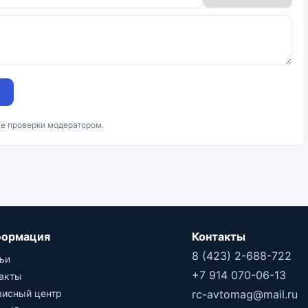
ле проверки модератором.
ормация
Контакты
8 (423) 2-688-722
ьи
+7 914 070-06-13
такты
висный центр
rc-avtomag@mail.ru