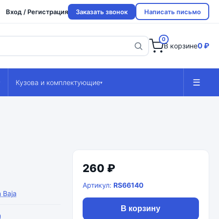
Вход / Регистрация
Заказать звонок
Написать письмо
0
0 ₽
В корзине
☰
Кузова и комплектующие
▾
▾
260 ₽
Артикул:
RS66140
 Baja
В корзину
n