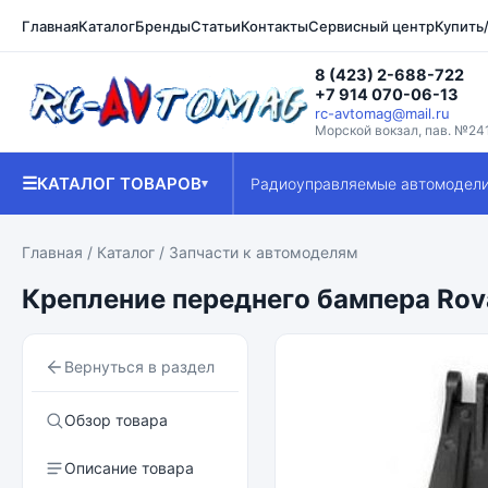
Главная
Каталог
Бренды
Статьи
Контакты
Сервисный центр
Купить
8 (423) 2-688-722
+7 914 070-06-13
rc-avtomag@mail.ru
Морской вокзал, пав. №24
☰
КАТАЛОГ ТОВАРОВ
Радиоуправляемые автомодел
▾
Главная
/
Каталог
/
Запчасти к автомоделям
Крепление переднего бампера Rova
Вернуться в раздел
Обзор товара
Описание товара