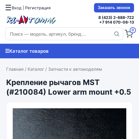
☰
Вход | Регистрация
Заказать звонок
8 (423) 2-688-722
+7 914 070-06-13
0
☰
Каталог товаров
Главная
/
Каталог
/
Запчасти к автомоделям
Крепление рычагов MST
(#210084) Lower arm mount +0.5