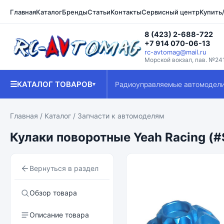
Главная
Каталог
Бренды
Статьи
Контакты
Сервисный центр
Купить
8 (423) 2-688-722
+7 914 070-06-13
rc-avtomag@mail.ru
Морской вокзал, пав. №24
☰
КАТАЛОГ ТОВАРОВ
Радиоуправляемые автомодел
▾
Главная
/
Каталог
/
Запчасти к автомоделям
Кулаки поворотные Yeah Racing (#
Вернуться в раздел
Обзор товара
Описание товара