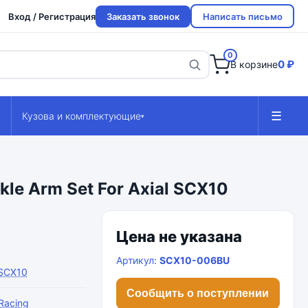
Вход / Регистрация
Заказать звонок
Написать письмо
0
0 ₽
В корзине
☰
Кузова и комплектующие
▾
▾
le Arm Set For Axial SCX10
Цена не указана
Артикул:
SCX10-006BU
 SCX10
Сообщить о поступлении
Racing