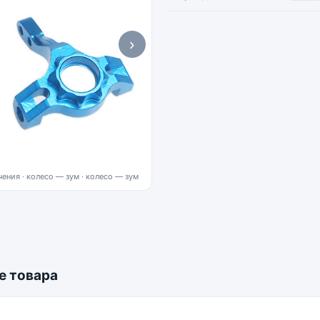
›
ения · колесо — зум
е товара