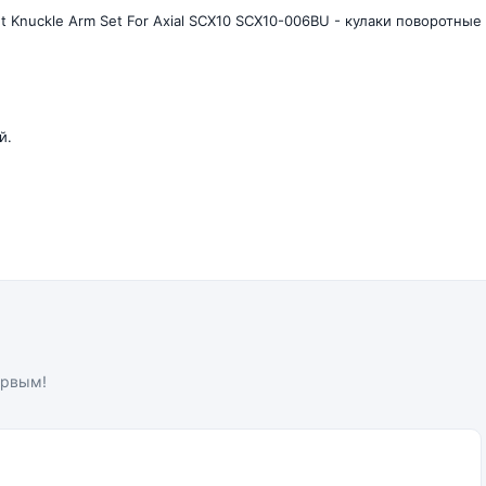
nt Knuckle Arm Set For Axial SCX10 SCX10-006BU - кулаки поворотны
й.
ервым!