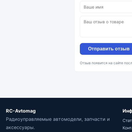
Отправить отзыв
Отзыв появится на сайте пос
RC-Avtomag
Инф
Радиоуправляемые автомодели, запчасти и
Стат
аксессуары.
Кон