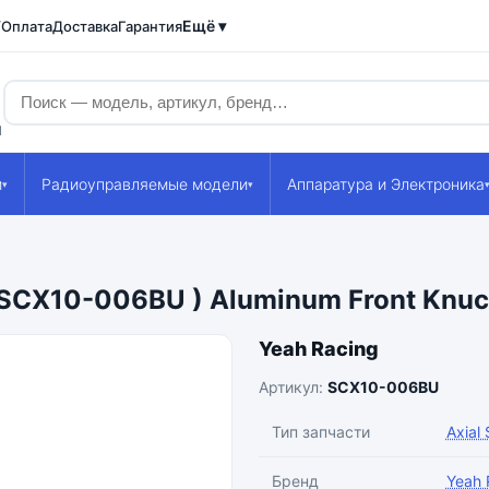
Ещё ▾
/Оплата
Доставка
Гарантия
1
и
Радиоуправляемые модели
Аппаратура и Электроника
▾
▾
SCX10-006BU ) Aluminum Front Knuck
Yeah Racing
Артикул:
SCX10-006BU
Тип запчасти
Axial
Бренд
Yeah 