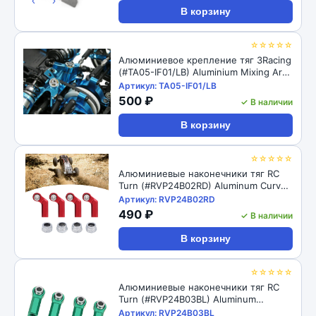
‹
›
В корзину
☆☆☆☆☆
Алюминиевое крепление тяг 3Racing
(#TA05-IF01/LB) Aluminium Mixing Arm
For TA-05IFS
Артикул: TA05-IF01/LB
500 ₽
✓ В наличии
В корзину
☆☆☆☆☆
Алюминиевые наконечники тяг RC
Turn (#RVP24B02RD) Aluminum Curved
Link Steering Rod Ends with M4 CW
Артикул: RVP24B02RD
Thread Bore for 1/10 RC Crawler 4pcs:
490 ₽
✓ В наличии
Red
В корзину
☆☆☆☆☆
Алюминиевые наконечники тяг RC
Turn (#RVP24B03BL) Aluminum
Straight Link Steering Rod Ends with
Артикул: RVP24B03BL