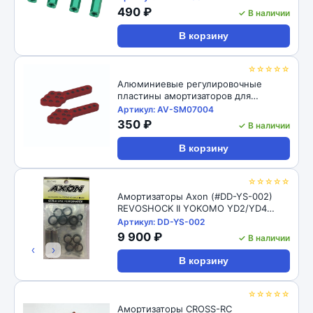
M4 CW Thread Bore for 1/10 RC
490 ₽
✓ В наличии
Crawler 4pcs: Black
В корзину
☆☆☆☆☆
Алюминиевые регулировочные
пластины амортизаторов для
радиоуправляемых автомоделей
Артикул: AV-SM07004
1/10, 2шт RC-Avtomag (#AV-SM07004)
350 ₽
✓ В наличии
1/10 RC Car Aluminum Shock Absorber
Adjust Plate Droop Mount
В корзину
☆☆☆☆☆
Амортизаторы Axon (#DD-YS-002)
REVOSHOCK II YOKOMO YD2/YD4
12/16
Артикул: DD-YS-002
9 900 ₽
✓ В наличии
‹
›
В корзину
☆☆☆☆☆
Амортизаторы CROSS-RC