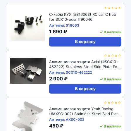
☆☆☆☆☆
C-хабы KYX (#S16063) RC car C hub
for SCX10-axial II 90046
Артикул: S16063
1 690 ₽
✓ В наличии
В корзину
☆☆☆☆☆
Алюминиевая защита Axial (#SCX10-
462222) Stainless Steel Skid Plate For
For Axial SCX10 II AX90046
Артикул: SCX10-462222
2 900 ₽
✓ В наличии
В корзину
☆☆☆☆☆
Алюминиевая защита Yeah Racing
(#AXSC-002) Stainless Steel Skid Plate
For For Axial SCX10 II AX90046
Артикул: AXSC-002
450 ₽
✓ В наличии