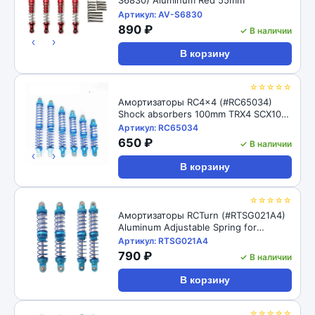
Артикул: AV-S6830
890 ₽
✓ В наличии
‹
›
В корзину
☆☆☆☆☆
Амортизаторы RC4x4 (#RC65034)
Shock absorbers 100mm TRX4 SCX10
D90 1/10
Артикул: RC65034
650 ₽
✓ В наличии
‹
›
В корзину
☆☆☆☆☆
Амортизаторы RCTurn (#RTSG021A4)
Aluminum Adjustable Spring for
Crawler - Black 1pair/set(2pcs)
Артикул: RTSG021A4
100x15mm
790 ₽
✓ В наличии
В корзину
☆☆☆☆☆