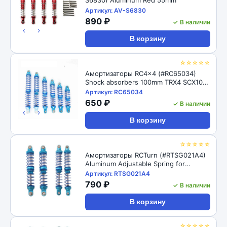
Артикул: AV-S6830
890 ₽
✓ В наличии
‹
›
В корзину
☆☆☆☆☆
Амортизаторы RC4x4 (#RC65034)
Shock absorbers 100mm TRX4 SCX10
D90 1/10
Артикул: RC65034
650 ₽
✓ В наличии
‹
›
В корзину
☆☆☆☆☆
Амортизаторы RCTurn (#RTSG021A4)
Aluminum Adjustable Spring for
Crawler - Black 1pair/set(2pcs)
Артикул: RTSG021A4
100x15mm
790 ₽
✓ В наличии
В корзину
☆☆☆☆☆