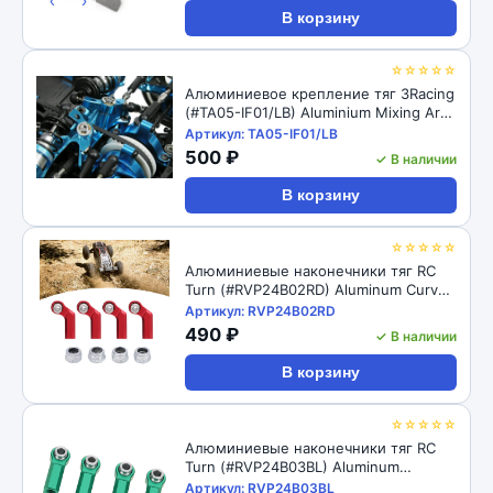
‹
›
В корзину
☆☆☆☆☆
Алюминиевое крепление тяг 3Racing
(#TA05-IF01/LB) Aluminium Mixing Arm
For TA-05IFS
Артикул: TA05-IF01/LB
500 ₽
✓ В наличии
В корзину
☆☆☆☆☆
Алюминиевые наконечники тяг RC
Turn (#RVP24B02RD) Aluminum Curved
Link Steering Rod Ends with M4 CW
Артикул: RVP24B02RD
Thread Bore for 1/10 RC Crawler 4pcs:
490 ₽
✓ В наличии
Red
В корзину
☆☆☆☆☆
Алюминиевые наконечники тяг RC
Turn (#RVP24B03BL) Aluminum
Straight Link Steering Rod Ends with
Артикул: RVP24B03BL