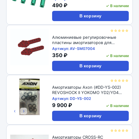
M4 CW Thread Bore for 1/10 RC
490 ₽
✓ В наличии
Crawler 4pcs: Black
В корзину
☆☆☆☆☆
Алюминиевые регулировочные
пластины амортизаторов для
радиоуправляемых автомоделей
Артикул: AV-SM07004
1/10, 2шт RC-Avtomag (#AV-SM07004)
350 ₽
✓ В наличии
1/10 RC Car Aluminum Shock Absorber
Adjust Plate Droop Mount
В корзину
☆☆☆☆☆
Амортизаторы Axon (#DD-YS-002)
REVOSHOCK II YOKOMO YD2/YD4
12/16
Артикул: DD-YS-002
9 900 ₽
✓ В наличии
‹
›
В корзину
☆☆☆☆☆
Амортизаторы CROSS-RC