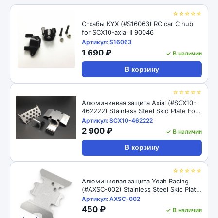
☆☆☆☆☆
C-хабы KYX (#S16063) RC car C hub
for SCX10-axial II 90046
Артикул: S16063
1 690 ₽
✓ В наличии
В корзину
☆☆☆☆☆
Алюминиевая защита Axial (#SCX10-
462222) Stainless Steel Skid Plate For
For Axial SCX10 II AX90046
Артикул: SCX10-462222
2 900 ₽
✓ В наличии
В корзину
☆☆☆☆☆
Алюминиевая защита Yeah Racing
(#AXSC-002) Stainless Steel Skid Plate
For For Axial SCX10 II AX90046
Артикул: AXSC-002
450 ₽
✓ В наличии